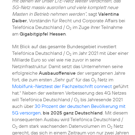
mit denen wir unser LTE-Netz weiter verdichten, das
5G-Netz massiv ausrollen und viele komplett neue
Masten in Betrieb nehmen werden“
, sagt
Valentina
Daiber
, Vorständin für Recht und Corporate Affairs bei
Telefónica Deutschland / O
im Zuge ihrer Teilnahme
2
am
Gigabitgipfel Hessen
.
Mit Blick auf das gesamte Bundesgebiet investiert
Telefónica Deutschland / O
im Jahr 2021 mit über einer
2
Milliarde Euro so viel wie nie zuvor in seine
Netzinfrastruktur. Damit setzt das Unternehmen seine
erfolgreiche
Ausbauoffensive
der vergangenen Jahre
fort, die zum ersten „Sehr gut“ für das O
Netz im
2
Mobilfunk-Netztest der Fachzeitschrift connect
geführt
hat.
Neben der weiteren Verbesserung des 4G Netzes
*
will Telefónica Deutschland / O
bis Jahresende 2021
2
auch über
30 Prozent der deutschen Bevölkerung mit
5G versorgen
,
bis 2025 ganz Deutschland
. Mit diesem
konsequenten Ausbau wird Telefónica Deutschland /
O
dem stark wachsenden Datenvolumen im O
Netz
2
2
gerecht, das sich in einem Zeitraum von nur zwei Jahren