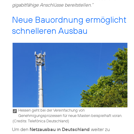
gigabitfähige Anschlüsse bereitstellen.“
Neue Bauordnung ermöglicht
schnelleren Ausbau
Hessen geht bei der Vereinfachung von
Genehmigungsprozessen für neue Masten beispielhaft voran.
(
Credits: Telefónica Deutschland
)
Um den
Netzausbau in Deutschland
weiter zu