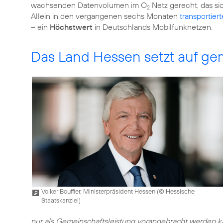
wachsenden Datenvolumen im O
Netz gerecht, das si
2
Allein in den vergangenen sechs Monaten
transportier
– ein
Höchstwert
in Deutschlands Mobilfunknetzen.
Das Land Hessen setzt auf 
Volker Bouffier, Ministerpräsident Hessen (
© Hessische
Staatskanzlei
)
nur als Gemeinschaftsleistung vorangebracht werden kan