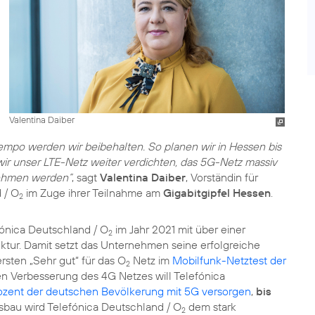
Valentina Daiber
mpo werden wir beibehalten. So planen wir in Hessen bis
r unser LTE-Netz weiter verdichten, das 5G-Netz massiv
nehmen werden“
, sagt
Valentina Daiber
, Vorständin für
 / O
im Zuge ihrer Teilnahme am
Gigabitgipfel Hessen
.
2
fónica Deutschland / O
im Jahr 2021 mit über einer
2
truktur. Damit setzt das Unternehmen seine erfolgreiche
rsten „Sehr gut“ für das O
Netz im
Mobilfunk-Netztest der
2
n Verbesserung des 4G Netzes will Telefónica
ozent der deutschen Bevölkerung mit 5G versorgen
,
bis
sbau wird Telefónica Deutschland / O
dem stark
2