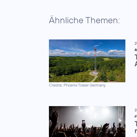
Ähnliche Themen:
2
M
Credits: Phoenix Tower Germany
2
F