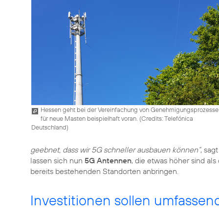
Hessen geht bei der Vereinfachung von Genehmigungsprozesse
für neue Masten beispielhaft voran. (
Credits: Telefónica
Deutschland
)
geebnet, dass wir 5G schneller ausbauen können“
, sag
lassen sich nun
5G Antennen
, die etwas höher sind al
bereits bestehenden Standorten anbringen.
Investitionen sollen umfassen