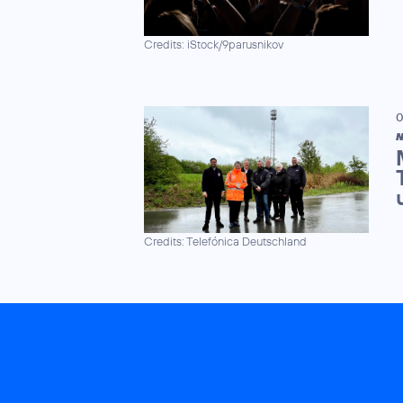
Credits: iStock/9parusnikov
0
N
Credits: Telefónica Deutschland