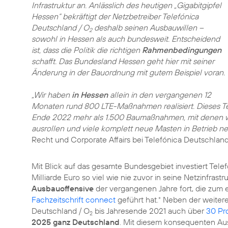
Infrastruktur an. Anlässlich des heutigen „Gigabitgipfel
Hessen“ bekräftigt der Netzbetreiber Telefónica
Deutschland / O
deshalb seinen Ausbauwillen –
2
sowohl in Hessen als auch bundesweit. Entscheidend
ist, dass die Politik die richtigen
Rahmenbedingungen
schafft. Das Bundesland Hessen geht hier mit seiner
Änderung in der Bauordnung mit gutem Beispiel voran.
„Wir haben
in Hessen
allein in den vergangenen 12
Monaten rund 800 LTE-Maßnahmen realisiert. Dieses Te
Ende 2022 mehr als 1.500 Baumaßnahmen, mit denen wi
ausrollen und viele komplett neue Masten in Betrieb 
Recht und Corporate Affairs bei Telefónica Deutschland
Mit Blick auf das gesamte Bundesgebiet investiert Tele
Milliarde Euro so viel wie nie zuvor in seine Netzinfras
Ausbauoffensive
der vergangenen Jahre fort, die zum e
Fachzeitschrift connect
geführt hat.
Neben der weitere
*
Deutschland / O
bis Jahresende 2021 auch über
30 Pr
2
2025 ganz Deutschland
. Mit diesem konsequenten Au