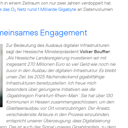
ch in einem Zeitraum von nur zwei Jahren verdoppelt hat.
te das O
Netz rund 1 Milliarde Gigabyte
an Datenvolumen
2
gemeinsames Engagement
Zur Bedeutung des Ausbaus digitaler Infrastrukturen
sagt der Hessische Ministerpräsident
Volker Bouffier
:
„Als Hessische Landesregierung investieren wir mit
insgesamt 270 Millionen Euro so viel Geld wie noch nie
zuvor in den Ausbau der digitalen Infrastruktur. Es bleibt
unser Ziel, bis 2025 flächendeckend gigabitfähige
Infrastrukturen bereitzustellen. Ich freue mich
besonders über gelungene Initiativen wie die
‚Gigabitregion Frankfurt-Rhein-Main‘. Sie hat über 130
Kommunen in Hessen zusammengeschlossen, um den
Glasfaserausbau vor Ort voranzubringen. Der Ansatz,
verschiedenste Akteure in den Prozess einzubinden,
entspricht unserer Überzeugung, dass Digitalisierung
n. Das ist auch das Signal unseres Gigabitgipfels, zu dem