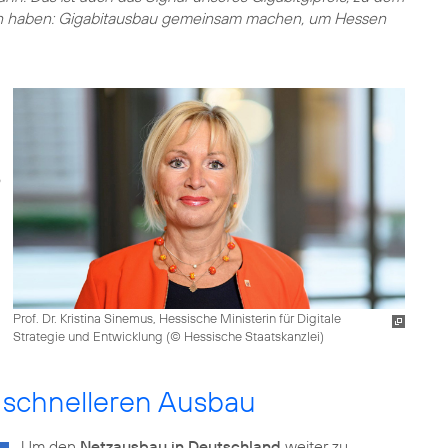
den haben: Gigabitausbau gemeinsam machen, um Hessen
Prof. Dr. Kristina Sinemus, Hessische Ministerin für Digitale
Strategie und Entwicklung (
© Hessische Staatskanzlei
)
schnelleren Ausbau
Um den
Netzausbau in Deutschland
weiter zu