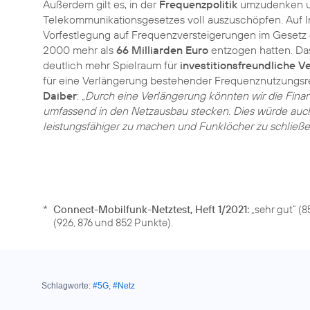
Außerdem gilt es, in der
Frequenzpolitik
umzudenken un
Telekommunikationsgesetzes voll auszuschöpfen. Auf In
Vorfestlegung auf Frequenzversteigerungen im Gesetz
2000 mehr als
66 Milliarden Euro
entzogen hatten. Da
deutlich mehr Spielraum für
investitionsfreundliche 
für eine Verlängerung bestehender Frequenznutzungsr
Daiber
:
„Durch eine Verlängerung könnten wir die Fina
umfassend in den Netzausbau stecken. Dies würde auch
leistungsfähiger zu machen und Funklöcher zu schließe
*
Connect-Mobilfunk-Netztest, Heft 1/2021:
„sehr gut“ (
(926, 876 und 852 Punkte).
Schlagworte:
#5G
,
#Netz