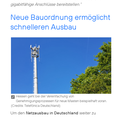
gigabitfähige Anschlüsse bereitstellen.“
Neue Bauordnung ermöglicht
schnelleren Ausbau
Hessen geht bei der Vereinfachung von
Genehmigungsprozessen für neue Masten beispielhaft voran.
(
Credits: Telefónica Deutschland
)
Um den
Netzausbau in Deutschland
weiter zu