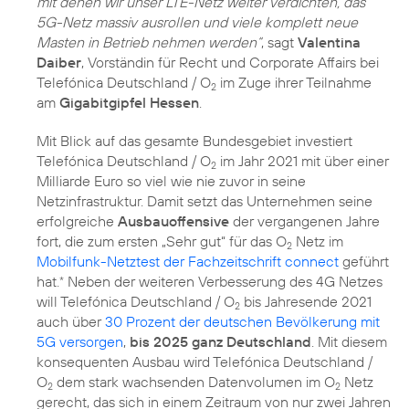
mit denen wir unser LTE-Netz weiter verdichten, das
5G-Netz massiv ausrollen und viele komplett neue
Masten in Betrieb nehmen werden“
, sagt
Valentina
Daiber
, Vorständin für Recht und Corporate Affairs bei
Telefónica Deutschland / O
im Zuge ihrer Teilnahme
2
am
Gigabitgipfel Hessen
.
Mit Blick auf das gesamte Bundesgebiet investiert
Telefónica Deutschland / O
im Jahr 2021 mit über einer
2
Milliarde Euro so viel wie nie zuvor in seine
Netzinfrastruktur. Damit setzt das Unternehmen seine
erfolgreiche
Ausbauoffensive
der vergangenen Jahre
fort, die zum ersten „Sehr gut“ für das O
Netz im
2
Mobilfunk-Netztest der Fachzeitschrift connect
geführt
hat.
Neben der weiteren Verbesserung des 4G Netzes
*
will Telefónica Deutschland / O
bis Jahresende 2021
2
auch über
30 Prozent der deutschen Bevölkerung mit
5G versorgen
,
bis 2025 ganz Deutschland
. Mit diesem
konsequenten Ausbau wird Telefónica Deutschland /
O
dem stark wachsenden Datenvolumen im O
Netz
2
2
gerecht, das sich in einem Zeitraum von nur zwei Jahren