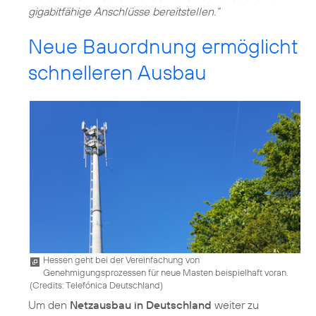
gigabitfähige Anschlüsse bereitstellen.“
Neue Bauordnung ermöglicht
schnelleren Ausbau
Hessen geht bei der Vereinfachung von
Genehmigungsprozessen für neue Masten beispielhaft voran.
(
Credits: Telefónica Deutschland
)
Um den
Netzausbau in Deutschland
weiter zu