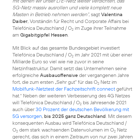
mit denen wir unser LTE-Netz weiter verdichten, das
5G-Netz massiv ausrollen und viele komplett neue
Masten in Betrieb nehmen werden“
, sagt
Valentina
Daiber
, Vorständin für Recht und Corporate Affairs bei
Telefónica Deutschland / O
im Zuge ihrer Teilnahme
2
am
Gigabitgipfel Hessen
.
Mit Blick auf das gesamte Bundesgebiet investiert
Telefónica Deutschland / O
im Jahr 2021 mit über einer
2
Milliarde Euro so viel wie nie zuvor in seine
Netzinfrastruktur. Damit setzt das Unternehmen seine
erfolgreiche
Ausbauoffensive
der vergangenen Jahre
fort, die zum ersten „Sehr gut“ für das O
Netz im
2
Mobilfunk-Netztest der Fachzeitschrift connect
geführt
hat.
Neben der weiteren Verbesserung des 4G Netzes
*
will Telefónica Deutschland / O
bis Jahresende 2021
2
auch über
30 Prozent der deutschen Bevölkerung mit
5G versorgen
,
bis 2025 ganz Deutschland
. Mit diesem
konsequenten Ausbau wird Telefónica Deutschland /
O
dem stark wachsenden Datenvolumen im O
Netz
2
2
gerecht, das sich in einem Zeitraum von nur zwei Jahren