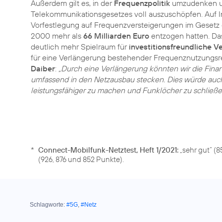
Außerdem gilt es, in der
Frequenzpolitik
umzudenken un
Telekommunikationsgesetzes voll auszuschöpfen. Auf In
Vorfestlegung auf Frequenzversteigerungen im Gesetz
2000 mehr als
66 Milliarden Euro
entzogen hatten. Da
deutlich mehr Spielraum für
investitionsfreundliche 
für eine Verlängerung bestehender Frequenznutzungsr
Daiber
:
„Durch eine Verlängerung könnten wir die Fina
umfassend in den Netzausbau stecken. Dies würde auch
leistungsfähiger zu machen und Funklöcher zu schließe
*
Connect-Mobilfunk-Netztest, Heft 1/2021:
„sehr gut“ (
(926, 876 und 852 Punkte).
Schlagworte:
#5G
,
#Netz