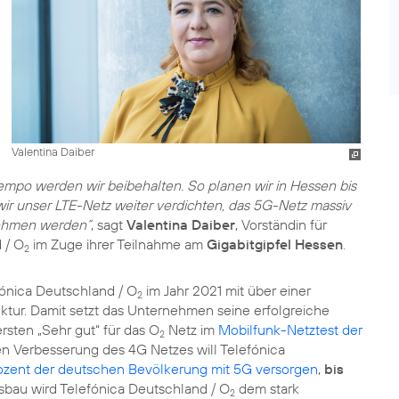
Valentina Daiber
mpo werden wir beibehalten. So planen wir in Hessen bis
r unser LTE-Netz weiter verdichten, das 5G-Netz massiv
nehmen werden“
, sagt
Valentina Daiber
, Vorständin für
 / O
im Zuge ihrer Teilnahme am
Gigabitgipfel Hessen
.
2
fónica Deutschland / O
im Jahr 2021 mit über einer
2
truktur. Damit setzt das Unternehmen seine erfolgreiche
rsten „Sehr gut“ für das O
Netz im
Mobilfunk-Netztest der
2
n Verbesserung des 4G Netzes will Telefónica
ozent der deutschen Bevölkerung mit 5G versorgen
,
bis
sbau wird Telefónica Deutschland / O
dem stark
2