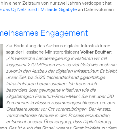
ch in einem Zeitraum von nur zwei Jahren verdoppelt hat.
te das O
Netz rund 1 Milliarde Gigabyte
an Datenvolumen
2
gemeinsames Engagement
Zur Bedeutung des Ausbaus digitaler Infrastrukturen
sagt der Hessische Ministerpräsident
Volker Bouffier
:
„Als Hessische Landesregierung investieren wir mit
insgesamt 270 Millionen Euro so viel Geld wie noch nie
zuvor in den Ausbau der digitalen Infrastruktur. Es bleibt
unser Ziel, bis 2025 flächendeckend gigabitfähige
Infrastrukturen bereitzustellen. Ich freue mich
besonders über gelungene Initiativen wie die
‚Gigabitregion Frankfurt-Rhein-Main‘. Sie hat über 130
Kommunen in Hessen zusammengeschlossen, um den
Glasfaserausbau vor Ort voranzubringen. Der Ansatz,
verschiedenste Akteure in den Prozess einzubinden,
entspricht unserer Überzeugung, dass Digitalisierung
n. Das ist auch das Signal unseres Gigabitgipfels, zu dem