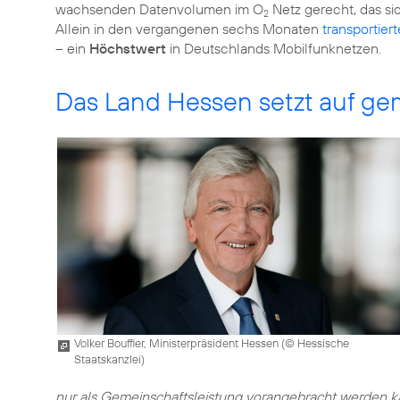
wachsenden Datenvolumen im O
Netz gerecht, das si
2
Allein in den vergangenen sechs Monaten
transportier
– ein
Höchstwert
in Deutschlands Mobilfunknetzen.
Das Land Hessen setzt auf 
Volker Bouffier, Ministerpräsident Hessen (
© Hessische
Staatskanzlei
)
nur als Gemeinschaftsleistung vorangebracht werden kan