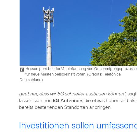
Hessen geht bei der Vereinfachung von Genehmigungsprozesse
für neue Masten beispielhaft voran. (
Credits: Telefónica
Deutschland
)
geebnet, dass wir 5G schneller ausbauen können“
, sag
lassen sich nun
5G Antennen
, die etwas höher sind al
bereits bestehenden Standorten anbringen.
Investitionen sollen umfassen