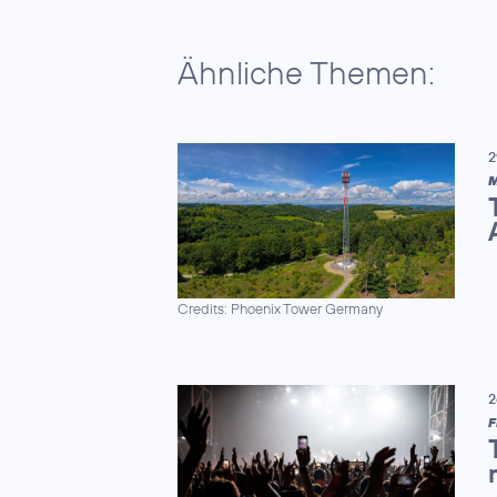
Ähnliche Themen:
2
M
Credits: Phoenix Tower Germany
2
F