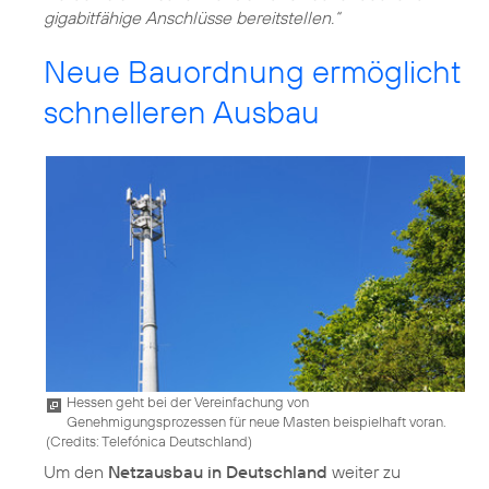
gigabitfähige Anschlüsse bereitstellen.“
Neue Bauordnung ermöglicht
schnelleren Ausbau
Hessen geht bei der Vereinfachung von
Genehmigungsprozessen für neue Masten beispielhaft voran.
(
Credits: Telefónica Deutschland
)
Um den
Netzausbau in Deutschland
weiter zu