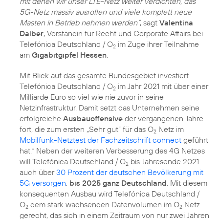
mit denen wir unser LTE-Netz weiter verdichten, das
5G-Netz massiv ausrollen und viele komplett neue
Masten in Betrieb nehmen werden“
, sagt
Valentina
Daiber
, Vorständin für Recht und Corporate Affairs bei
Telefónica Deutschland / O
im Zuge ihrer Teilnahme
2
am
Gigabitgipfel Hessen
.
Mit Blick auf das gesamte Bundesgebiet investiert
Telefónica Deutschland / O
im Jahr 2021 mit über einer
2
Milliarde Euro so viel wie nie zuvor in seine
Netzinfrastruktur. Damit setzt das Unternehmen seine
erfolgreiche
Ausbauoffensive
der vergangenen Jahre
fort, die zum ersten „Sehr gut“ für das O
Netz im
2
Mobilfunk-Netztest der Fachzeitschrift connect
geführt
hat.
Neben der weiteren Verbesserung des 4G Netzes
*
will Telefónica Deutschland / O
bis Jahresende 2021
2
auch über
30 Prozent der deutschen Bevölkerung mit
5G versorgen
,
bis 2025 ganz Deutschland
. Mit diesem
konsequenten Ausbau wird Telefónica Deutschland /
O
dem stark wachsenden Datenvolumen im O
Netz
2
2
gerecht, das sich in einem Zeitraum von nur zwei Jahren