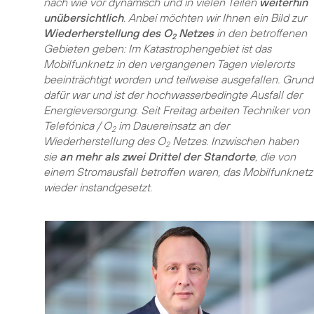
nach wie vor dynamisch und in vielen Teilen
weiterhin
unübersichtlich
. Anbei möchten wir Ihnen ein Bild zur
Wiederherstellung des O
Netzes
in den betroffenen
2
Gebieten geben: Im Katastrophengebiet ist das
Mobilfunknetz in den vergangenen Tagen vielerorts
beeinträchtigt worden und teilweise ausgefallen. Grund
dafür war und ist der hochwasserbedingte Ausfall der
Energieversorgung. Seit Freitag arbeiten Techniker von
Telefónica / O
im Dauereinsatz an der
2
Wiederherstellung des O
Netzes. Inzwischen haben
2
sie
an mehr als zwei Drittel der Standorte
, die von
einem Stromausfall betroffen waren, das Mobilfunknetz
wieder instandgesetzt.