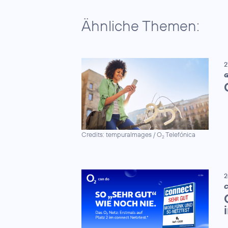
Ähnliche Themen:
2
G
Credits: tempuraImages / O
Telefónica
2
2
C