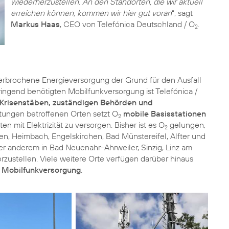
wiederherzustellen. An den Standorten, die wir aktuell
erreichen können, kommen wir hier gut voran
“, sagt
Markus Haas
, CEO von Telefónica Deutschland / O
.
2
nterbrochene Energieversorgung der Grund für den Ausfall
ingend benötigten Mobilfunkversorgung ist Telefónica /
 Krisenstäben, zuständigen Behörden und
utungen betroffenen Orten setzt O
mobile Basisstationen
2
 mit Elektrizität zu versorgen. Bisher ist es O
gelungen,
2
en, Heimbach, Engelskirchen, Bad Münstereifel, Alfter und
r anderem in Bad Neuenahr-Ahrweiler, Sinzig, Linz am
rzustellen. Viele weitere Orte verfügen darüber hinaus
e Mobilfunkversorgung