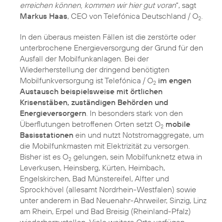
erreichen können, kommen wir hier gut voran
“, sagt
Markus Haas
, CEO von Telefónica Deutschland / O
.
2
In den überaus meisten Fällen ist die zerstörte oder
unterbrochene Energieversorgung der Grund für den
Ausfall der Mobilfunkanlagen. Bei der
Wiederherstellung der dringend benötigten
Mobilfunkversorgung ist Telefónica / O
im engen
2
Austausch beispielsweise mit örtlichen
Krisenstäben, zuständigen Behörden und
Energieversorgern
. In besonders stark von den
Überflutungen betroffenen Orten setzt O
mobile
2
Basisstationen
ein und nutzt Notstromaggregate, um
die Mobilfunkmasten mit Elektrizität zu versorgen.
Bisher ist es O
gelungen, sein Mobilfunknetz etwa in
2
Leverkusen, Heinsberg, Kürten, Heimbach,
Engelskirchen, Bad Münstereifel, Alfter und
Sprockhövel (allesamt Nordrhein-Westfalen) sowie
unter anderem in Bad Neuenahr-Ahrweiler, Sinzig, Linz
am Rhein, Erpel und Bad Breisig (Rheinland-Pfalz)
wiederherzustellen. Viele weitere Orte verfügen