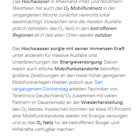
Das
Hochwasser
in Rheinland-Pfalz und Nordrhein-
Westfalen hat auch das
O
Mobilfunknetz
in der
2
vergangenen Woche zunächst vielerorts lokal
beeinträchtigt. Inzwischen sind die meisten Ausfälle
jedoch behoben, das O
Netz in den
betroffenen
2
Regionen
ist in fast allen Orten wieder
nutzbar
.
Das
Hochwasser sorgte mit seiner immensen Kraft
unter anderem für massive Ausfälle und
Unterbrechungen der
Energieversorgung
. Davon
waren auch etliche
Mobilfunkstandorte
betroffen,
größere Zerstörungen an den meist höher gelegenen
Mobilfunkanlagen blieben jedoch aus.
Seit
vergangenem Donnerstag
arbeiten Techniker von
Telefónica Deutschland/ O
zusammen mit vielen
2
Partnern im Dauereinsatz an der
Wiederherstellung
des O
Netzes. Inzwischen konnten sie etwa 90 Prozent
2
aller Mobilfunkstandorte wieder mit Energie versorgen
und so das
O
Netz
für die betroffenen Bürger und
2
Hilfskräfte verfügbar machen.