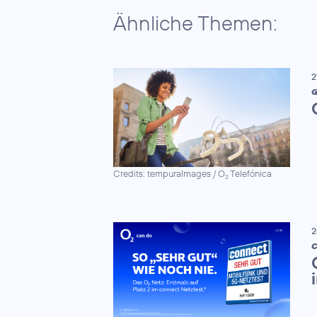
Ähnliche Themen:
2
G
Credits: tempuraImages / O
Telefónica
2
2
C