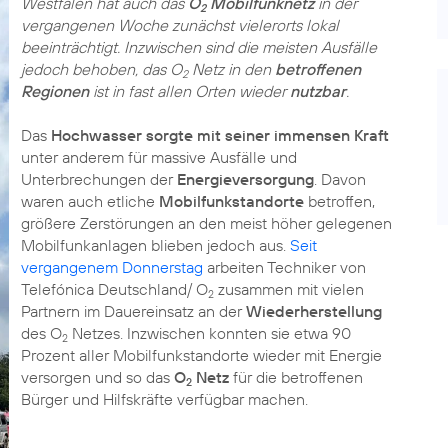
Westfalen hat auch das
O
Mobilfunknetz
in der
2
vergangenen Woche zunächst vielerorts lokal
beeinträchtigt. Inzwischen sind die meisten Ausfälle
jedoch behoben, das O
Netz in den
betroffenen
2
Regionen
ist in fast allen Orten wieder
nutzbar
.
Das
Hochwasser sorgte mit seiner immensen Kraft
unter anderem für massive Ausfälle und
Unterbrechungen der
Energieversorgung
. Davon
waren auch etliche
Mobilfunkstandorte
betroffen,
größere Zerstörungen an den meist höher gelegenen
Mobilfunkanlagen blieben jedoch aus.
Seit
vergangenem Donnerstag
arbeiten Techniker von
Telefónica Deutschland/ O
zusammen mit vielen
2
Partnern im Dauereinsatz an der
Wiederherstellung
des O
Netzes. Inzwischen konnten sie etwa 90
2
Prozent aller Mobilfunkstandorte wieder mit Energie
versorgen und so das
O
Netz
für die betroffenen
2
Bürger und Hilfskräfte verfügbar machen.