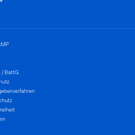
AMP
 / BattG
hutz
geberverfahren
chutz
reiheit
um