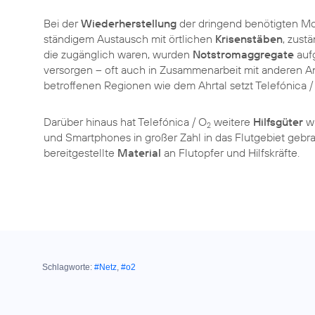
Bei der
Wiederherstellung
der dringend benötigten Mo
ständigem Austausch mit örtlichen
Krisenstäben
, zust
die zugänglich waren, wurden
Notstromaggregate
aufg
versorgen – oft auch in Zusammenarbeit mit anderen An
betroffenen Regionen wie dem Ahrtal setzt Telefónica /
Darüber hinaus hat Telefónica / O
weitere
Hilfsgüter
wi
2
und Smartphones in großer Zahl in das Flutgebiet gebrac
bereitgestellte
Material
an Flutopfer und Hilfskräfte.
Schlagworte:
#Netz
,
#o2