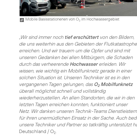
Mobile Basisstationenen von O
im Hochwassergebiet
2
„Wir sind immer noch
tief erschüttert
von den Bildern,
die uns weiterhin aus den Gebieten der Flutkatastrophe
erreichen. Und wir trauern um die Opfer und sind mit
unseren Gedanken bei allen Mitbürgern, die Schaden
durch das verheerende
Hochwasser
erleiden. Wir
wissen, wie wichtig ein Mobilfunknetz gerade in einer
solchen Situation ist. Unseren Techniker ist es in den
vergangenen Tagen gelungen, das
O
Mobilfunknetz
2
überall möglichst schnell und vollständig
wiederherzustellen. An allen Standorten, die wir in den
letzten Tagen erreichen konnten, funktioniert unser
Netz. Wir danken unseren Technik-Teams Dienstleistern
für ihren unermüdlichen Einsatz in der Sache. Auch beda
unsere Techniker und Partner so tatkräftig unterstützt 
Deutschland / O
.
2