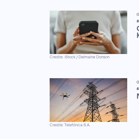
0
S
Credits: iStock / Delmaine Donson
0
5
Credits: Telefónica S.A.