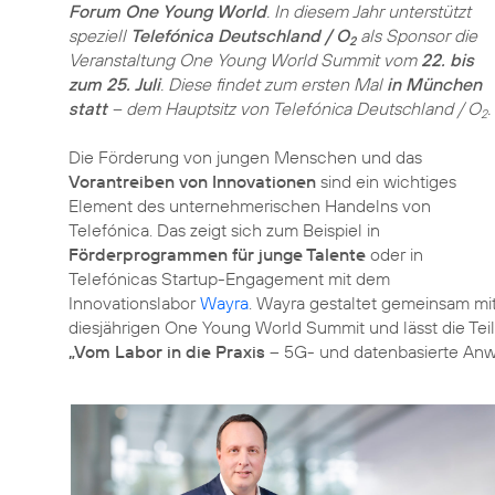
Forum One Young World
. In diesem Jahr unterstützt
speziell
Telefónica Deutschland / O
als Sponsor die
2
Veranstaltung One Young World Summit vom
22. bis
zum 25. Juli
. Diese findet zum ersten Mal
in München
statt
– dem Hauptsitz von Telefónica Deutschland / O
.
2
Die Förderung von jungen Menschen und das
Vorantreiben von Innovationen
sind ein wichtiges
Element des unternehmerischen Handelns von
Telefónica. Das zeigt sich zum Beispiel in
Förderprogrammen für junge Talente
oder in
Telefónicas Startup-Engagement mit dem
Innovationslabor
Wayra
. Wayra gestaltet gemeinsam mit
diesjährigen One Young World Summit und lässt die Te
„Vom Labor in die Praxis