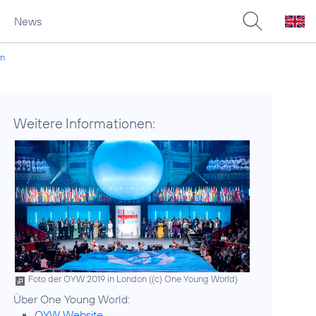
News
en
Weitere Informationen:
Foto der OYW 2019 in London (
(c) One Young World
)
OYW Website