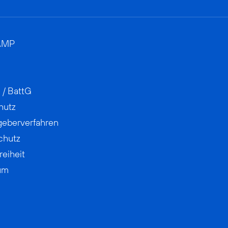
AMP
 / BattG
hutz
geberverfahren
chutz
reiheit
um