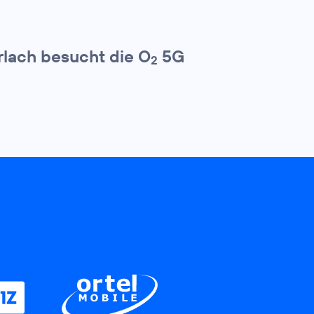
erlach besucht die O
5G
2