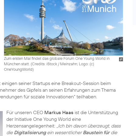
Zum ersten Mal findet das globale Forum One Young World in
München statt. (
Credits: iStock / Meinzahn; Logo: (c)
OneYoungWorld
)
 einigen seiner Startups eine Breakout-Session beim
ilnehmer des Gipfels an seinen Erfahrungen zum Thema
Für unseren CEO
Markus Haas
ist die Unterstützung
der Initiative One Young World eine
Herzensangelegenheit:
„Ich bin davon überzeugt, dass
die
Digitalisierung
ein wesentlicher
Baustein für
die