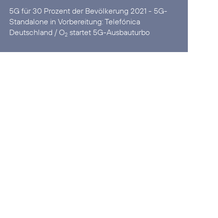
5G für 30 Prozent der Bevölkerung 2021 - 5G-
Standalone in Vorbereitung:
Telefónica
Deutschland / O
startet 5G-Ausbauturbo
2