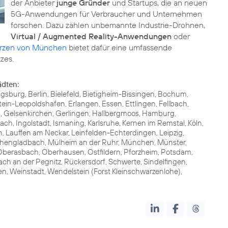
der Anbieter
junge Gründer
und Startups, die an neuen
5G-Anwendungen für Verbraucher und Unternehmen
forschen. Dazu zählen unbemannte Industrie-Drohnen,
Virtual / Augmented Reality-Anwendungen
oder
erzen von München
bietet dafür eine umfassende
zes.
ädten:
gsburg, Berlin, Bielefeld, Bietigheim-Bissingen, Bochum,
in-Leopoldshafen, Erlangen, Essen, Ettlingen, Fellbach,
th, Gelsenkirchen, Gerlingen, Hallbergmoos, Hamburg,
ch, Ingolstadt, Ismaning, Karlsruhe, Kernen im Remstal, Köln,
Lauffen am Neckar, Leinfelden-Echterdingen, Leipzig,
hengladbach, Mülheim an der Ruhr, München, Münster,
berasbach, Oberhausen, Ostfildern, Pforzheim, Potsdam,
 an der Pegnitz, Rückersdorf, Schwerte, Sindelfingen,
gen, Weinstadt, Wendelstein (Forst Kleinschwarzenlohe),