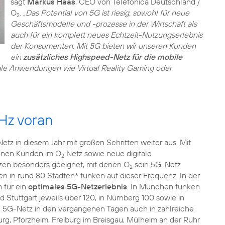
sagt
Markus Haas
, CEO von Telefónica Deutschland /
O
.
„Das Potential von 5G ist riesig, sowohl für neue
2
Geschäftsmodelle und -prozesse in der Wirtschaft als
auch für ein komplett neues Echtzeit-Nutzungserlebnis
der Konsumenten. Mit 5G bieten wir unseren Kunden
ein
zusätzliches Highspeed-Netz für die mobile
ale Anwendungen wie Virtual Reality Gaming oder
Hz voran
etz in diesem Jahr mit großen Schritten weiter aus. Mit
ionen Kunden im O
Netz sowie neue digitale
2
en besonders geeignet, mit denen O
sein 5G-Netz
2
en in rund 80 Städten* funken auf dieser Frequenz. In der
 für ein
optimales 5G-Netzerlebnis
. In München funken
 Stuttgart jeweils über 120, in Nürnberg 100 sowie in
 5G-Netz in den vergangenen Tagen auch in zahlreiche
rg, Pforzheim, Freiburg im Breisgau, Mülheim an der Ruhr