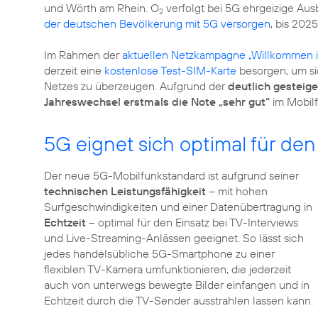
und Wörth am Rhein. O
verfolgt bei 5G ehrgeizige Aus
2
der deutschen Bevölkerung mit 5G versorgen
, bis 202
Im Rahmen der
aktuellen Netzkampagne „Willkommen i
derzeit eine
kostenlose Test-SIM-Karte
besorgen, um sic
Netzes zu überzeugen. Aufgrund der
deutlich gesteige
Jahreswechsel erstmals die Note „sehr gut“
im Mobilf
5G eignet sich optimal für den
Der neue 5G-Mobilfunkstandard ist aufgrund seiner
technischen Leistungsfähigkeit
– mit hohen
Surfgeschwindigkeiten und einer Datenübertragung in
Echtzeit
– optimal für den Einsatz bei TV-Interviews
und Live-Streaming-Anlässen geeignet. So lässt sich
jedes handelsübliche 5G-Smartphone zu einer
flexiblen TV-Kamera umfunktionieren, die jederzeit
auch von unterwegs bewegte Bilder einfangen und in
Echtzeit durch die TV-Sender ausstrahlen lassen kann.