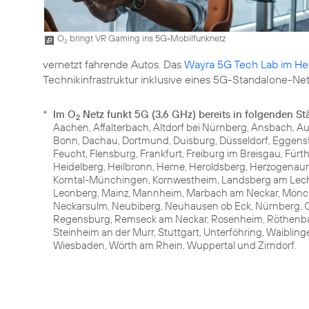
O
bringt VR Gaming ins 5G-Mobilfunknetz
2
vernetzt fahrende Autos. Das
Wayra 5G Tech Lab im H
Technikinfrastruktur inklusive eines 5G-Standalone-Net
*
Im O
Netz funkt 5G (3,6 GHz) bereits in folgenden St
2
Aachen, Affalterbach, Altdorf bei Nürnberg, Ansbach, Au
Bonn, Dachau, Dortmund, Duisburg, Düsseldorf, Eggenste
Feucht, Flensburg, Frankfurt, Freiburg im Breisgau, Für
Heidelberg, Heilbronn, Herne, Heroldsberg, Herzogenaura
Korntal-Münchingen, Kornwestheim, Landsberg am Lech, 
Leonberg, Mainz, Mannheim, Marbach am Neckar, Mönc
Neckarsulm, Neubiberg, Neuhausen ob Eck, Nürnberg, O
Regensburg, Remseck am Neckar, Rosenheim, Röthenbach
Steinheim an der Murr, Stuttgart, Unterföhring, Waiblin
Wiesbaden, Wörth am Rhein, Wuppertal und Zirndorf.