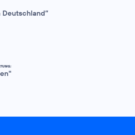
n Deutschland”
ITUNG:
ben"