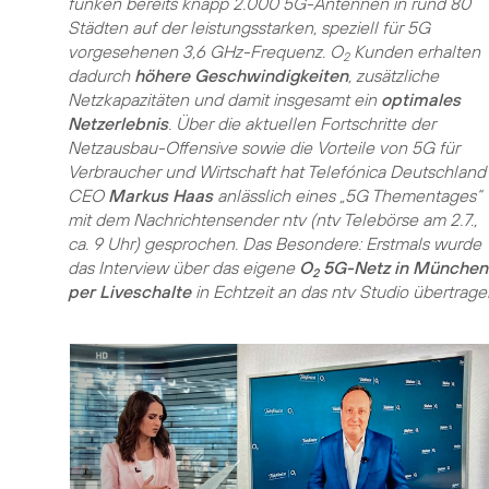
funken bereits knapp 2.000 5G-Antennen in rund 80
Städten auf der leistungsstarken, speziell für 5G
vorgesehenen 3,6 GHz-Frequenz. O
Kunden erhalten
2
dadurch
höhere Geschwindigkeiten
, zusätzliche
Netzkapazitäten und damit insgesamt ein
optimales
Netzerlebnis
. Über die aktuellen Fortschritte der
Netzausbau-Offensive sowie die Vorteile von 5G für
Verbraucher und Wirtschaft hat Telefónica Deutschland
CEO
Markus Haas
anlässlich eines „5G Thementages“
mit dem Nachrichtensender ntv (ntv Telebörse am 2.7.,
ca. 9 Uhr) gesprochen. Das Besondere: Erstmals wurde
das Interview über das eigene
O
5G-Netz in München
2
per Liveschalte
in Echtzeit an das ntv Studio übertrage