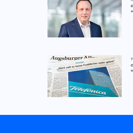
C
1
C