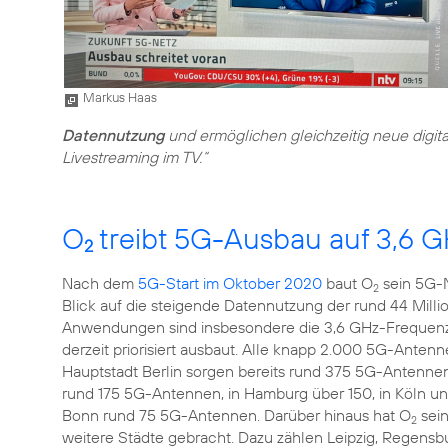
Markus Haas
Datennutzung
und ermöglichen gleichzeitig neue digit
Livestreaming im TV.“
O
treibt 5G-Ausbau auf 3,6 G
2
Nach dem
5G-Start im Oktober 2020
baut O
sein 5G-N
2
Blick auf die steigende Datennutzung der rund 44 Mill
Anwendungen sind insbesondere die 3,6 GHz-Frequenz
derzeit priorisiert ausbaut. Alle knapp 2.000 5G-Antenn
Hauptstadt Berlin sorgen bereits rund 375 5G-Antennen
rund 175 5G-Antennen, in Hamburg über 150, in Köln und
Bonn rund 75 5G-Antennen. Darüber hinaus hat O
sein
2
weitere Städte gebracht. Dazu zählen Leipzig, Regensbu