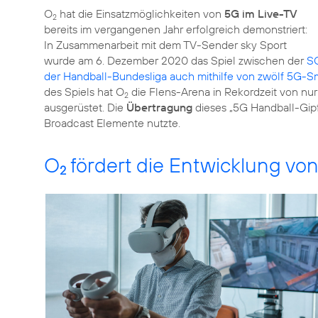
O
hat die Einsatzmöglichkeiten von
5G im Live-TV
2
bereits im vergangenen Jahr erfolgreich demonstriert:
In Zusammenarbeit mit dem TV-Sender sky Sport
wurde am 6. Dezember 2020 das Spiel zwischen der
SG
der Handball-Bundesliga auch mithilfe von zwölf 5G-
des Spiels hat O
die Flens-Arena in Rekordzeit von nu
2
ausgerüstet. Die
Übertragung
dieses „5G Handball-Gipf
Broadcast Elemente nutzte.
O
fördert die Entwicklung vo
2