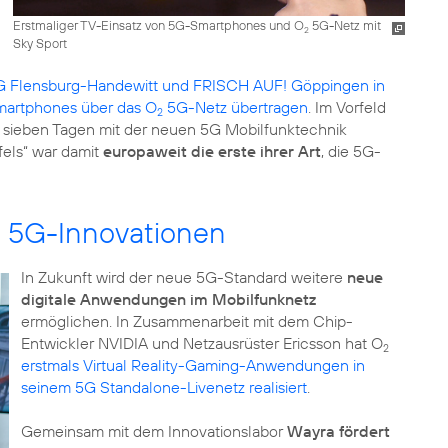
Erstmaliger TV-Einsatz von 5G-Smartphones und O
5G-Netz mit
2
Sky Sport
 Flensburg-Handewitt und FRISCH AUF! Göppingen in
Smartphones über das O
5G-Netz übertragen
. Im Vorfeld
2
r sieben Tagen mit der neuen 5G Mobilfunktechnik
els“ war damit
europaweit die erste ihrer Art
, die 5G-
n 5G-Innovationen
In Zukunft wird der neue 5G-Standard weitere
neue
digitale Anwendungen im Mobilfunknetz
ermöglichen. In Zusammenarbeit mit dem Chip-
Entwickler NVIDIA und Netzausrüster Ericsson hat O
2
erstmals Virtual Reality-Gaming-Anwendungen in
seinem 5G Standalone-Livenetz realisiert
.
Gemeinsam mit dem Innovationslabor
Wayra fördert