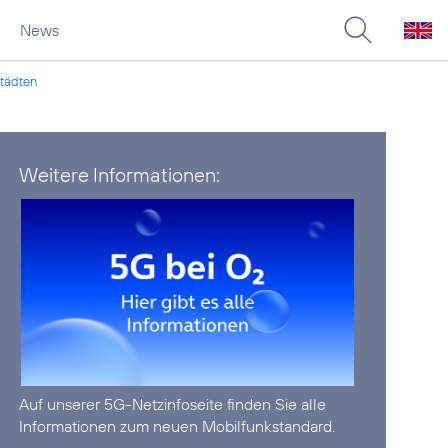
News
Städten
Weitere Informationen:
Auf unserer
5G-Netzinfoseite
finden Sie alle
Informationen zum neuen Mobilfunkstandard.