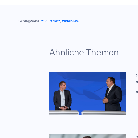
Schlagworte:
#5G
,
#Netz
,
#interview
Ähnliche Themen:
2
D
0