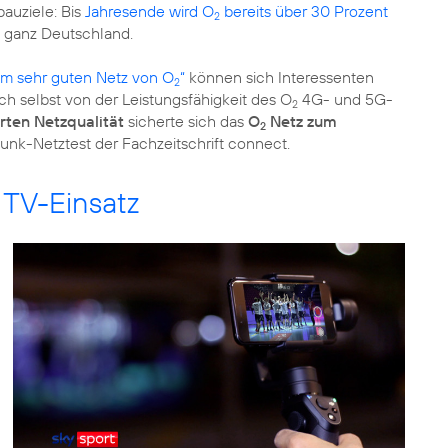
bauziele: Bis
Jahresende wird O
bereits über 30 Prozent
2
5 ganz Deutschland.
m sehr guten Netz von O
“
können sich Interessenten
2
h selbst von der Leistungsfähigkeit des O
4G- und 5G-
2
rten Netzqualität
sicherte sich das
O
Netz zum
2
unk-Netztest der Fachzeitschrift connect.
 TV-Einsatz