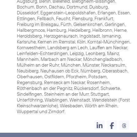
Augsburg, Berlin, Bielefeld, Bietigheim-Bissingen,
Bochum, Bonn, Dachau, Dortmund, Duisburg,
Düsseldorf, Eggenstein-Leopoldshafen, Erlangen, Essen,
Ettlingen, Fellbach, Feucht, Flensburg, Frankfurt,
Freiburg im Breisgau, Fürth, Gelsenkirchen, Gerlingen,
Hallbergmoos, Hamburg, Heidelberg, Heilbronn, Herne,
Heroldsberg, Herzogenaurach, Ingolstadt, Ismaning,
Karlsruhe, Kernen im Remstal, Köln, Korntal-Münchingen,
Kornwestheim, Landsberg am Lech, Lauffen am Neckar,
Leinfelden-Echterdingen, Leipzig, Leonberg, Mainz,
Mannheim, Marbach am Neckar, Mönchengladbach,
Mülheim an der Ruhr, München, Münster, Neckarsulm,
Neubiberg, Neuhausen ob Eck, Nürnberg, Oberasbach,
Oberhausen, Ostfildern, Pforzheim, Potsdam,
Regensburg, Remseck am Neckar, Rosenheim,
Röthenbach an der Pegnitz, Rückersdorf, Schwerte,
Sindelfingen, Steinheim an der Murr, Stuttgart,
Unterföhring, Waiblingen, Weinstadt, Wendelstein (Forst
Kleinschwarzenlohe), Wiesbaden, Wörth am Rhein,
Wuppertal und Zirndorf.