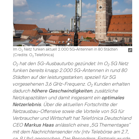
Im O
Netz funken aktuell 2.000 5G-Antennen in 80 Städten
2
(
Credits: O
Telefónica
)
2
O
hat den 5G-Ausbauturbo gezündet: Im O
5G Netz
2
2
funken bereits knapp 2.000 5G-Antennen in rund 80
Städten auf der leistungsstarken, speziell für 5G
vorgesehenen 3,6 GHz-Frequenz. O
Kunden erhalten
2
dadurch
höhere Geschwindigkeiten
, zusätzliche
Netzkapazitäten und damit insgesamt ein
optimales
Netzerlebnis
. Über die aktuellen Fortschritte der
Netzausbau-Offensive sowie die Vorteile von 5G für
Verbraucher und Wirtschaft hat Telefónica Deutschland
CEO
Markus Haas
anlässlich eines „5G Thementages“
mit dem Nachrichtensender ntv (ntv Telebörse am 2.7.,
ca. 9 Uhr) gesprochen. Das Besondere: Erstmals wurde