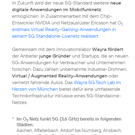
In Zukunft wird der neue 5G-Standard weitere
neue
digitale Anwendungen im Mobilfunknetz
ermöglichen. In Zusammenarbeit mit dem Chip-
Entwickler NVIDIA und Netzausrüster Ericsson hat O
2
erstmals Virtual Reality-Gaming-Anwendungen in
seinem 5G Standalone-Livenetz realisiert
.
Gemeinsam mit dem Innovationslabor
Wayra fördert
der Anbieter
junge Gründer
und Startups, die an neuen
5G-Anwendungen für Verbraucher und Unternehmen
forschen. Dazu zählen unbemannte Industrie-Drohnen,
Virtual / Augmented Reality-Anwendungen
oder
vernetzt fahrende Autos. Das
Wayra 5G Tech Lab im
Herzen von München
bietet dafür eine umfassende
Technikinfrastruktur inklusive eines 5G-Standalone-
Netzes.
*
Im O
Netz funkt 5G (3,6 GHz) bereits in folgenden
2
Städten:
Aachen, Affalterbach, Altdorf bei Nürnberg, Ansbach,