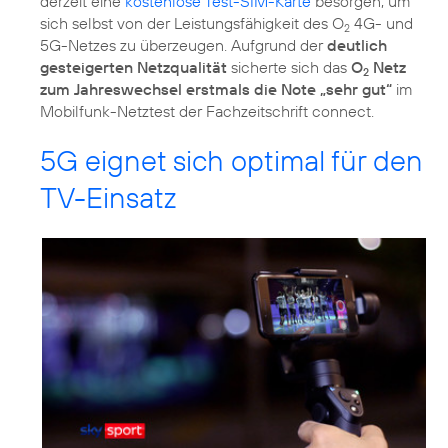
derzeit eine
kostenlose Test-SIM-Karte
besorgen, um
sich selbst von der Leistungsfähigkeit des O
4G- und
2
5G-Netzes zu überzeugen. Aufgrund der
deutlich
gesteigerten Netzqualität
sicherte sich das
O
Netz
2
zum Jahreswechsel erstmals die Note „sehr gut“
im
Mobilfunk-Netztest der Fachzeitschrift connect.
5G eignet sich optimal für den
TV-Einsatz