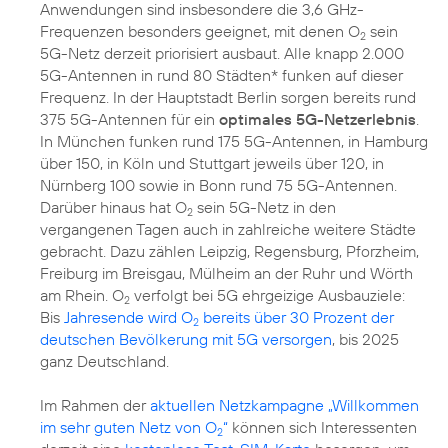
Anwendungen sind insbesondere die 3,6 GHz-
Frequenzen besonders geeignet, mit denen O
sein
2
5G-Netz derzeit priorisiert ausbaut. Alle knapp 2.000
5G-Antennen in rund 80 Städten* funken auf dieser
Frequenz. In der Hauptstadt Berlin sorgen bereits rund
375 5G-Antennen für ein
optimales 5G-Netzerlebnis
.
In München funken rund 175 5G-Antennen, in Hamburg
über 150, in Köln und Stuttgart jeweils über 120, in
Nürnberg 100 sowie in Bonn rund 75 5G-Antennen.
Darüber hinaus hat O
sein 5G-Netz in den
2
vergangenen Tagen auch in zahlreiche weitere Städte
gebracht. Dazu zählen Leipzig, Regensburg, Pforzheim,
Freiburg im Breisgau, Mülheim an der Ruhr und Wörth
am Rhein. O
verfolgt bei 5G ehrgeizige Ausbauziele:
2
Bis
Jahresende wird O
bereits über 30 Prozent der
2
deutschen Bevölkerung mit 5G versorgen
, bis 2025
ganz Deutschland.
Im Rahmen der
aktuellen Netzkampagne „Willkommen
im sehr guten Netz von O
“
können sich Interessenten
2