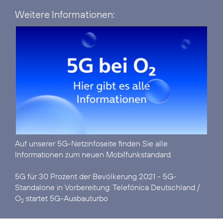
Weitere Informationen:
Auf unserer
5G-Netzinfoseite
finden Sie alle
Informationen zum neuen Mobilfunkstandard.
5G für 30 Prozent der Bevölkerung 2021 - 5G-
Standalone in Vorbereitung:
Telefónica Deutschland /
O
startet 5G-Ausbauturbo
2