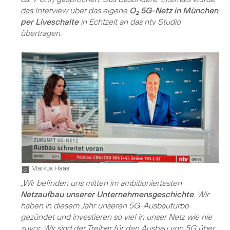
das Interview über das eigene
O
5G-Netz in München
2
per Liveschalte
in Echtzeit an das ntv Studio
übertragen.
Markus Haas
„Wir befinden uns mitten im ambitioniertesten
Netzaufbau unserer Unternehmensgeschichte
. Wir
haben in diesem Jahr unseren 5G-Ausbauturbo
gezündet und investieren so viel in unser Netz wie nie
zuvor. Wir sind der Treiber für den Ausbau von 5G über