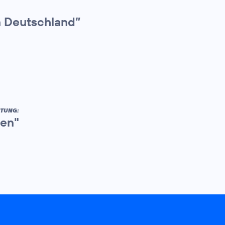
n Deutschland”
ITUNG:
ben"