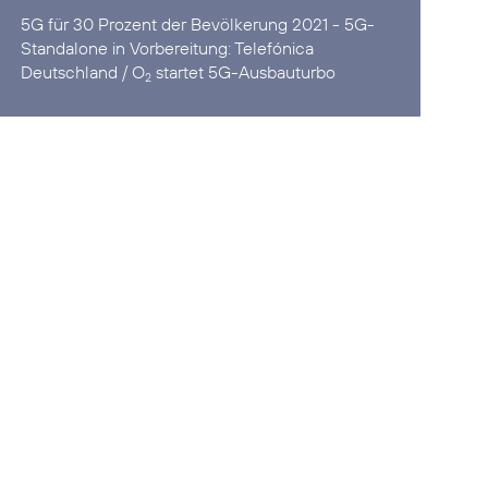
5G für 30 Prozent der Bevölkerung 2021 - 5G-
Standalone in Vorbereitung:
Telefónica
Deutschland / O
startet 5G-Ausbauturbo
2