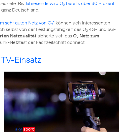
bauziele: Bis
Jahresende wird O
bereits über 30 Prozent
2
5 ganz Deutschland.
m sehr guten Netz von O
“
können sich Interessenten
2
h selbst von der Leistungsfähigkeit des O
4G- und 5G-
2
rten Netzqualität
sicherte sich das
O
Netz zum
2
unk-Netztest der Fachzeitschrift connect.
 TV-Einsatz