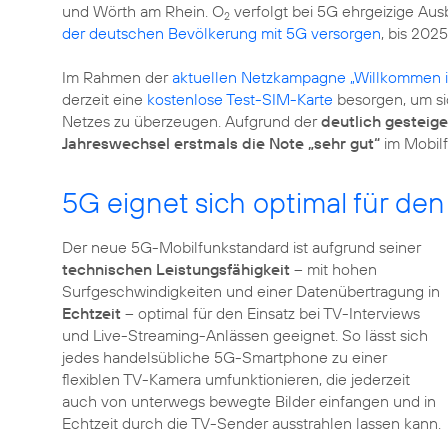
und Wörth am Rhein. O
verfolgt bei 5G ehrgeizige Aus
2
der deutschen Bevölkerung mit 5G versorgen
, bis 202
Im Rahmen der
aktuellen Netzkampagne „Willkommen i
derzeit eine
kostenlose Test-SIM-Karte
besorgen, um sic
Netzes zu überzeugen. Aufgrund der
deutlich gesteige
Jahreswechsel erstmals die Note „sehr gut“
im Mobilf
5G eignet sich optimal für den
Der neue 5G-Mobilfunkstandard ist aufgrund seiner
technischen Leistungsfähigkeit
– mit hohen
Surfgeschwindigkeiten und einer Datenübertragung in
Echtzeit
– optimal für den Einsatz bei TV-Interviews
und Live-Streaming-Anlässen geeignet. So lässt sich
jedes handelsübliche 5G-Smartphone zu einer
flexiblen TV-Kamera umfunktionieren, die jederzeit
auch von unterwegs bewegte Bilder einfangen und in
Echtzeit durch die TV-Sender ausstrahlen lassen kann.