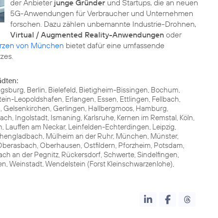
der Anbieter
junge Gründer
und Startups, die an neuen
5G-Anwendungen für Verbraucher und Unternehmen
forschen. Dazu zählen unbemannte Industrie-Drohnen,
Virtual / Augmented Reality-Anwendungen
oder
erzen von München
bietet dafür eine umfassende
zes.
ädten:
gsburg, Berlin, Bielefeld, Bietigheim-Bissingen, Bochum,
in-Leopoldshafen, Erlangen, Essen, Ettlingen, Fellbach,
th, Gelsenkirchen, Gerlingen, Hallbergmoos, Hamburg,
ch, Ingolstadt, Ismaning, Karlsruhe, Kernen im Remstal, Köln,
Lauffen am Neckar, Leinfelden-Echterdingen, Leipzig,
hengladbach, Mülheim an der Ruhr, München, Münster,
berasbach, Oberhausen, Ostfildern, Pforzheim, Potsdam,
 an der Pegnitz, Rückersdorf, Schwerte, Sindelfingen,
gen, Weinstadt, Wendelstein (Forst Kleinschwarzenlohe),