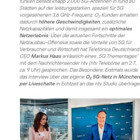
funken bereits knapp 2.000 5G-Antennen in rund 80
Städten auf der leistungsstarken, speziell für 5G
vorgesehenen 3,6 GHz-Frequenz. O
Kunden erhalten
2
dadurch
höhere Geschwindigkeiten
, zusätzliche
Netzkapazitäten und damit insgesamt ein
optimales
Netzerlebnis
. Über die aktuellen Fortschritte der
Netzausbau-Offensive sowie die Vorteile von 5G für
Verbraucher und Wirtschaft hat Telefónica Deutschland
CEO
Markus Haas
anlässlich eines „5G Thementages“
mit dem Nachrichtensender ntv (ntv Telebörse am 2.7.,
ca. 9 Uhr) gesprochen. Das Besondere: Erstmals wurde
das Interview über das eigene
O
5G-Netz in München
2
per Liveschalte
in Echtzeit an das ntv Studio übertrage