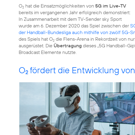
O
hat die Einsatzmöglichkeiten von
5G im Live-TV
2
bereits im vergangenen Jahr erfolgreich demonstriert:
In Zusammenarbeit mit dem TV-Sender sky Sport
wurde am 6. Dezember 2020 das Spiel zwischen der
SG
der Handball-Bundesliga auch mithilfe von zwölf 5G-
des Spiels hat O
die Flens-Arena in Rekordzeit von nu
2
ausgerüstet. Die
Übertragung
dieses „5G Handball-Gipf
Broadcast Elemente nutzte.
O
fördert die Entwicklung vo
2