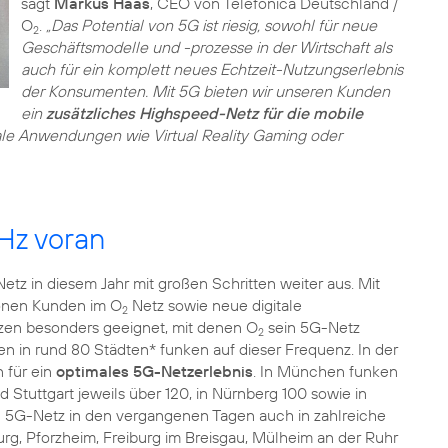
sagt
Markus Haas
, CEO von Telefónica Deutschland /
O
.
„Das Potential von 5G ist riesig, sowohl für neue
2
Geschäftsmodelle und -prozesse in der Wirtschaft als
auch für ein komplett neues Echtzeit-Nutzungserlebnis
der Konsumenten. Mit 5G bieten wir unseren Kunden
ein
zusätzliches Highspeed-Netz für die mobile
ale Anwendungen wie Virtual Reality Gaming oder
Hz voran
etz in diesem Jahr mit großen Schritten weiter aus. Mit
ionen Kunden im O
Netz sowie neue digitale
2
en besonders geeignet, mit denen O
sein 5G-Netz
2
en in rund 80 Städten* funken auf dieser Frequenz. In der
 für ein
optimales 5G-Netzerlebnis
. In München funken
 Stuttgart jeweils über 120, in Nürnberg 100 sowie in
 5G-Netz in den vergangenen Tagen auch in zahlreiche
rg, Pforzheim, Freiburg im Breisgau, Mülheim an der Ruhr