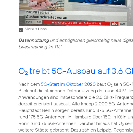
Markus Haas
Datennutzung
und ermöglichen gleichzeitig neue digit
Livestreaming im TV.“
O
treibt 5G-Ausbau auf 3,6 G
2
Nach dem
5G-Start im Oktober 2020
baut O
sein 5G-N
2
Blick auf die steigende Datennutzung der rund 44 Mill
Anwendungen sind insbesondere die 3,6 GHz-Frequenz
derzeit priorisiert ausbaut. Alle knapp 2.000 5G-Antenn
Hauptstadt Berlin sorgen bereits rund 375 5G-Antennen
rund 175 5G-Antennen, in Hamburg über 150, in Köln und
Bonn rund 75 5G-Antennen. Darüber hinaus hat O
sein
2
weitere Städte gebracht. Dazu zählen Leipzig, Regensbu