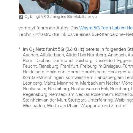
O
bringt VR Gaming ins 5G-Mobilfunknetz
2
vernetzt fahrende Autos. Das
Wayra 5G Tech Lab im H
Technikinfrastruktur inklusive eines 5G-Standalone-Net
*
Im O
Netz funkt 5G (3,6 GHz) bereits in folgenden St
2
Aachen, Affalterbach, Altdorf bei Nürnberg, Ansbach, Au
Bonn, Dachau, Dortmund, Duisburg, Düsseldorf, Eggenste
Feucht, Flensburg, Frankfurt, Freiburg im Breisgau, Für
Heidelberg, Heilbronn, Herne, Heroldsberg, Herzogenaura
Korntal-Münchingen, Kornwestheim, Landsberg am Lech, 
Leonberg, Mainz, Mannheim, Marbach am Neckar, Mönc
Neckarsulm, Neubiberg, Neuhausen ob Eck, Nürnberg, O
Regensburg, Remseck am Neckar, Rosenheim, Röthenbach
Steinheim an der Murr, Stuttgart, Unterföhring, Waiblin
Wiesbaden, Wörth am Rhein, Wuppertal und Zirndorf.