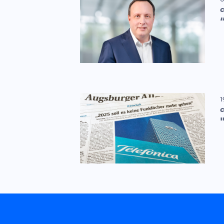
C
1
C