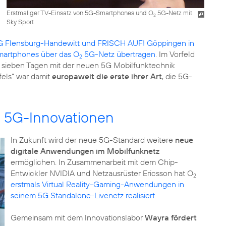
Erstmaliger TV-Einsatz von 5G-Smartphones und O
5G-Netz mit
2
Sky Sport
 Flensburg-Handewitt und FRISCH AUF! Göppingen in
Smartphones über das O
5G-Netz übertragen
. Im Vorfeld
2
r sieben Tagen mit der neuen 5G Mobilfunktechnik
els“ war damit
europaweit die erste ihrer Art
, die 5G-
n 5G-Innovationen
In Zukunft wird der neue 5G-Standard weitere
neue
digitale Anwendungen im Mobilfunknetz
ermöglichen. In Zusammenarbeit mit dem Chip-
Entwickler NVIDIA und Netzausrüster Ericsson hat O
2
erstmals Virtual Reality-Gaming-Anwendungen in
seinem 5G Standalone-Livenetz realisiert
.
Gemeinsam mit dem Innovationslabor
Wayra fördert