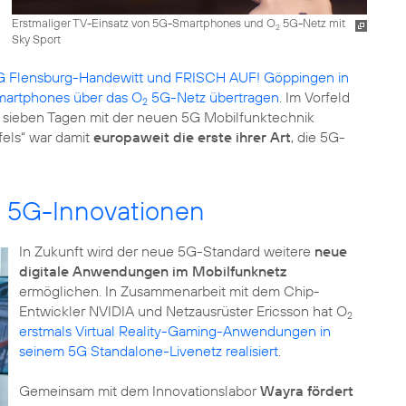
Erstmaliger TV-Einsatz von 5G-Smartphones und O
5G-Netz mit
2
Sky Sport
 Flensburg-Handewitt und FRISCH AUF! Göppingen in
Smartphones über das O
5G-Netz übertragen
. Im Vorfeld
2
r sieben Tagen mit der neuen 5G Mobilfunktechnik
els“ war damit
europaweit die erste ihrer Art
, die 5G-
n 5G-Innovationen
In Zukunft wird der neue 5G-Standard weitere
neue
digitale Anwendungen im Mobilfunknetz
ermöglichen. In Zusammenarbeit mit dem Chip-
Entwickler NVIDIA und Netzausrüster Ericsson hat O
2
erstmals Virtual Reality-Gaming-Anwendungen in
seinem 5G Standalone-Livenetz realisiert
.
Gemeinsam mit dem Innovationslabor
Wayra fördert