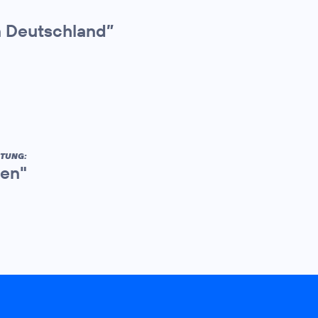
n Deutschland”
ITUNG:
ben"