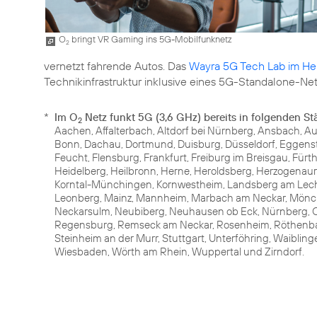
O
bringt VR Gaming ins 5G-Mobilfunknetz
2
vernetzt fahrende Autos. Das
Wayra 5G Tech Lab im H
Technikinfrastruktur inklusive eines 5G-Standalone-Net
*
Im O
Netz funkt 5G (3,6 GHz) bereits in folgenden St
2
Aachen, Affalterbach, Altdorf bei Nürnberg, Ansbach, Au
Bonn, Dachau, Dortmund, Duisburg, Düsseldorf, Eggenste
Feucht, Flensburg, Frankfurt, Freiburg im Breisgau, Für
Heidelberg, Heilbronn, Herne, Heroldsberg, Herzogenaura
Korntal-Münchingen, Kornwestheim, Landsberg am Lech, 
Leonberg, Mainz, Mannheim, Marbach am Neckar, Mönc
Neckarsulm, Neubiberg, Neuhausen ob Eck, Nürnberg, O
Regensburg, Remseck am Neckar, Rosenheim, Röthenbach
Steinheim an der Murr, Stuttgart, Unterföhring, Waiblin
Wiesbaden, Wörth am Rhein, Wuppertal und Zirndorf.