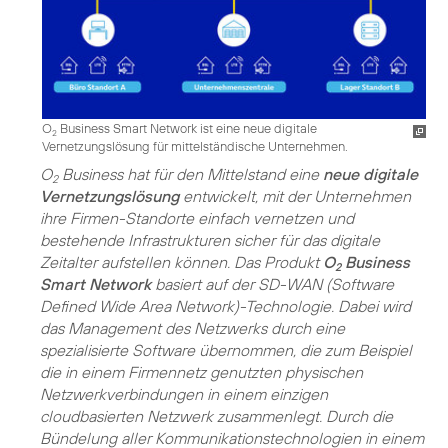
O
Business Smart Network ist eine neue digitale
2
Vernetzungslösung für mittelständische Unternehmen.
O
Business hat für den Mittelstand eine
neue digitale
2
Vernetzungslösung
entwickelt, mit der Unternehmen
ihre Firmen-Standorte einfach vernetzen und
bestehende Infrastrukturen sicher für das digitale
Zeitalter aufstellen können. Das Produkt
O
Business
2
Smart Network
basiert auf der SD-WAN (Software
Defined Wide Area Network)-Technologie. Dabei wird
das Management des Netzwerks durch eine
spezialisierte Software übernommen, die zum Beispiel
die in einem Firmennetz genutzten physischen
Netzwerkverbindungen in einem einzigen
cloudbasierten Netzwerk zusammenlegt. Durch die
Bündelung aller Kommunikationstechnologien in einem