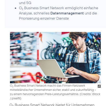
und 5G
O
Business Smart Network ermöglicht einfache
2
Analyse, schnelles
Datenmanagement
und die
Priorisierung einzelner Dienste
O
Business Smart Network macht das Firmen-Netzwerk
2
mittelständischer Unternehmen sicher, stabil und zukunftsfähig -
zu einem hervorragenden Preis-Leistungsverhältnis. (
Credits: iStock
/ pixelfit
)
O
Business Smart Network bietet für Unternehmen
2