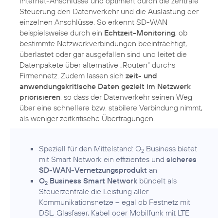
Internet-Anschlüsse und optimiert durch die zentrale
Steuerung den Datenverkehr und die Auslastung der
einzelnen Anschlüsse. So erkennt SD-WAN
beispielsweise durch ein
Echtzeit-Monitoring
, ob
bestimmte Netzwerkverbindungen beeinträchtigt,
überlastet oder gar ausgefallen sind und leitet die
Datenpakete über alternative „Routen“ durchs
Firmennetz. Zudem lassen sich
zeit- und
anwendungskritische Daten gezielt im Netzwerk
priorisieren
, so dass der Datenverkehr seinen Weg
über eine schnellere bzw. stabilere Verbindung nimmt,
als weniger zeitkritische Übertragungen.
Speziell für den Mittelstand: O
Business bietet
2
mit Smart Network ein effizientes und
sicheres
SD-WAN-Vernetzungsprodukt
an
O
Business Smart Network
bündelt als
2
Steuerzentrale die Leistung aller
Kommunikationsnetze – egal ob Festnetz mit
DSL, Glasfaser, Kabel oder Mobilfunk mit LTE