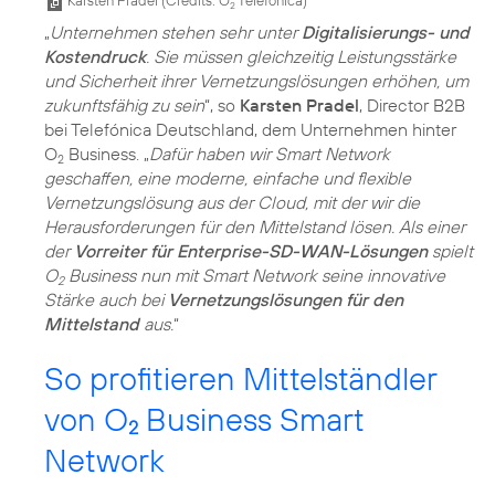
Karsten Pradel (
Credits: O
Telefónica
)
2
„
Unternehmen stehen sehr unter
Digitalisierungs- und
Kostendruck
. Sie müssen gleichzeitig Leistungsstärke
und Sicherheit ihrer Vernetzungslösungen erhöhen, um
zukunftsfähig zu sein
“, so
Karsten Pradel
, Director B2B
bei Telefónica Deutschland, dem Unternehmen hinter
O
Business. „
Dafür haben wir Smart Network
2
geschaffen, eine moderne, einfache und flexible
Vernetzungslösung aus der Cloud, mit der wir die
Herausforderungen für den Mittelstand lösen. Als einer
der
Vorreiter für Enterprise-SD-WAN-Lösungen
spielt
O
Business nun mit Smart Network seine innovative
2
Stärke auch bei
Vernetzungslösungen für den
Mittelstand
aus.
“
So profitieren Mittelständler
von O
Business Smart
2
Network