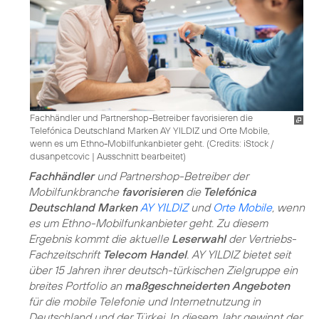
Fachhändler und Partnershop-Betreiber favorisieren die
Telefónica Deutschland Marken AY YILDIZ und Orte Mobile,
wenn es um Ethno-Mobilfunkanbieter geht. (
Credits: iStock /
dusanpetcovic
|
Ausschnitt bearbeitet
)
Fachhändler
und Partnershop-Betreiber der
Mobilfunkbranche
favorisieren
die
Telefónica
Deutschland Marken
AY YILDIZ
und
Orte Mobile
, wenn
es um Ethno-Mobilfunkanbieter geht. Zu diesem
Ergebnis kommt die aktuelle
Leserwahl
der Vertriebs-
Fachzeitschrift
Telecom Handel
. AY YILDIZ bietet seit
über 15 Jahren ihrer deutsch-türkischen Zielgruppe ein
breites Portfolio an
maßgeschneiderten Angeboten
für die mobile Telefonie und Internetnutzung in
Deutschland und der Türkei. In diesem Jahr gewinnt der