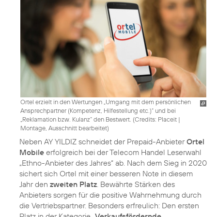
Ortel erzielt in den Wertungen „Umgang mit dem persönlichen
Ansprechpartner (Kompetenz, Hilfestellung etc.)“ und bei
„Reklamation bzw. Kulanz“ den Bestwert. (
Credits: Placeit
|
Montage, Ausschnitt bearbeitet
)
Neben AY YILDIZ schneidet der Prepaid-Anbieter
Ortel
Mobile
erfolgreich bei der Telecom Handel Leserwahl
„Ethno-Anbieter des Jahres“ ab. Nach dem Sieg in 2020
sichert sich Ortel mit einer besseren Note in diesem
Jahr den
zweiten Platz
. Bewährte Stärken des
Anbieters sorgen für die positive Wahrnehmung durch
die Vertriebspartner. Besonders erfreulich: Den ersten
Platz in der Kategorie „
Verkaufsfördernde