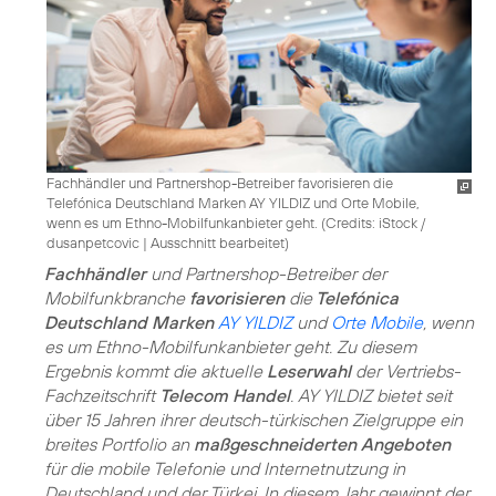
Fachhändler und Partnershop-Betreiber favorisieren die
Telefónica Deutschland Marken AY YILDIZ und Orte Mobile,
wenn es um Ethno-Mobilfunkanbieter geht. (
Credits: iStock /
dusanpetcovic
|
Ausschnitt bearbeitet
)
Fachhändler
und Partnershop-Betreiber der
Mobilfunkbranche
favorisieren
die
Telefónica
Deutschland Marken
AY YILDIZ
und
Orte Mobile
, wenn
es um Ethno-Mobilfunkanbieter geht. Zu diesem
Ergebnis kommt die aktuelle
Leserwahl
der Vertriebs-
Fachzeitschrift
Telecom Handel
. AY YILDIZ bietet seit
über 15 Jahren ihrer deutsch-türkischen Zielgruppe ein
breites Portfolio an
maßgeschneiderten Angeboten
für die mobile Telefonie und Internetnutzung in
Deutschland und der Türkei. In diesem Jahr gewinnt der