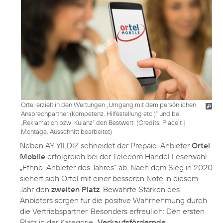
Ortel erzielt in den Wertungen „Umgang mit dem persönlichen
Ansprechpartner (Kompetenz, Hilfestellung etc.)“ und bei
„Reklamation bzw. Kulanz“ den Bestwert. (
Credits: Placeit
|
Montage, Ausschnitt bearbeitet
)
Neben AY YILDIZ schneidet der Prepaid-Anbieter
Ortel
Mobile
erfolgreich bei der Telecom Handel Leserwahl
„Ethno-Anbieter des Jahres“ ab. Nach dem Sieg in 2020
sichert sich Ortel mit einer besseren Note in diesem
Jahr den
zweiten Platz
. Bewährte Stärken des
Anbieters sorgen für die positive Wahrnehmung durch
die Vertriebspartner. Besonders erfreulich: Den ersten
Platz in der Kategorie „
Verkaufsfördernde