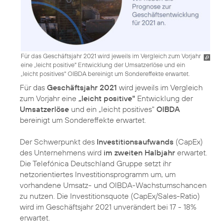
Für das Geschäftsjahr 2021 wird jeweils im Vergleich zum Vorjahr
eine „leicht positive" Entwicklung der Umsatzerlöse und ein
„leicht positives" OIBDA bereinigt um Sondereffekte erwartet.
Für das
Geschäftsjahr 2021
wird jeweils im Vergleich
zum Vorjahr eine
„leicht positive"
Entwicklung der
Umsatzerlöse
und ein „leicht positives"
OIBDA
bereinigt um Sondereffekte erwartet.
Der Schwerpunkt des
Investitionsaufwands
(CapEx)
des Unternehmens wird
im zweiten Halbjahr
erwartet.
Die Telefónica Deutschland Gruppe setzt ihr
netzorientiertes Investitionsprogramm um, um
vorhandene Umsatz- und OIBDA-Wachstumschancen
zu nutzen. Die Investitionsquote (CapEx/Sales-Ratio)
wird im Geschäftsjahr 2021 unverändert bei 17 - 18%
erwartet.