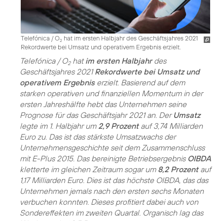
Telefónica / O
hat im ersten Halbjahr des Geschäftsjahres 2021
2
Rekordwerte bei Umsatz und operativem Ergebnis erzielt.
Telefónica / O
hat
im ersten Halbjahr
des
2
Geschäftsjahres 2021
Rekordwerte bei Umsatz und
operativem Ergebnis
erzielt. Basierend auf dem
starken operativen und finanziellen Momentum in der
ersten Jahreshälfte hebt das Unternehmen seine
Prognose für das Geschäftsjahr 2021 an. Der
Umsatz
legte im 1. Halbjahr um
2,9 Prozent
auf 3,74 Milliarden
Euro zu. Das ist das stärkste Umsatzwachs der
Unternehmensgeschichte seit dem Zusammenschluss
mit E-Plus 2015. Das bereinigte Betriebsergebnis
OIBDA
kletterte im gleichen Zeitraum sogar um
8,2 Prozent
auf
1,17 Milliarden Euro. Dies ist das höchste OIBDA, das das
Unternehmen jemals nach den ersten sechs Monaten
verbuchen konnten. Dieses profitiert dabei auch von
Sondereffekten im zweiten Quartal. Organisch lag das