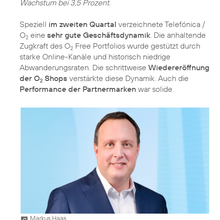
Wachstum bei 3,5 Prozent.
Speziell
im zweiten Quartal
verzeichnete Telefónica /
O
eine
sehr gute Geschäftsdynamik
. Die anhaltende
2
Zugkraft des O
Free Portfolios wurde gestützt durch
2
starke Online-Kanäle und historisch niedrige
Abwanderungsraten. Die schrittweise
Wiedereröffnung
der O
Shops
verstärkte diese Dynamik. Auch die
2
Performance der Partnermarken
war solide.
Markus Haas