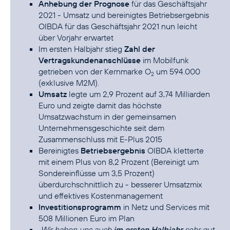
Anhebung der Prognose
für das Geschäftsjahr
2021 - Umsatz und bereinigtes Betriebsergebnis
OIBDA für das Geschäftsjahr 2021 nun leicht
über Vorjahr erwartet
Im ersten Halbjahr stieg
Zahl der
Vertragskundenanschlüsse
im Mobilfunk
getrieben von der Kernmarke O
um 594.000
2
(exklusive M2M).
Umsatz
legte um 2,9 Prozent auf 3,74 Milliarden
Euro und zeigte damit das höchste
Umsatzwachstum in der gemeinsamen
Unternehmensgeschichte seit dem
Zusammenschluss mit E-Plus 2015
Bereinigtes
Betriebsergebnis
OIBDA kletterte
mit einem Plus von 8,2 Prozent (Bereinigt um
Sondereinflüsse um 3,5 Prozent)
überdurchschnittlich zu - besserer Umsatzmix
und effektives Kostenmanagement
Investitionsprogramm
in Netz und Services mit
508 Millionen Euro im Plan
„Wir haben uns auch
im ersten Halbjahr
sehr gut