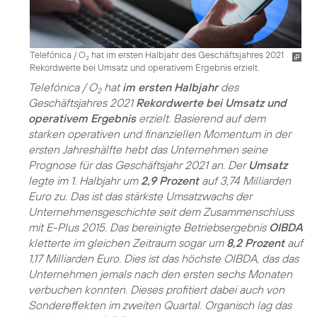
Telefónica / O
hat im ersten Halbjahr des Geschäftsjahres 2021
2
Rekordwerte bei Umsatz und operativem Ergebnis erzielt.
Telefónica / O
hat
im ersten Halbjahr
des
2
Geschäftsjahres 2021
Rekordwerte bei Umsatz und
operativem Ergebnis
erzielt. Basierend auf dem
starken operativen und finanziellen Momentum in der
ersten Jahreshälfte hebt das Unternehmen seine
Prognose für das Geschäftsjahr 2021 an. Der
Umsatz
legte im 1. Halbjahr um
2,9 Prozent
auf 3,74 Milliarden
Euro zu. Das ist das stärkste Umsatzwachs der
Unternehmensgeschichte seit dem Zusammenschluss
mit E-Plus 2015. Das bereinigte Betriebsergebnis
OIBDA
kletterte im gleichen Zeitraum sogar um
8,2 Prozent
auf
1,17 Milliarden Euro. Dies ist das höchste OIBDA, das das
Unternehmen jemals nach den ersten sechs Monaten
verbuchen konnten. Dieses profitiert dabei auch von
Sondereffekten im zweiten Quartal. Organisch lag das