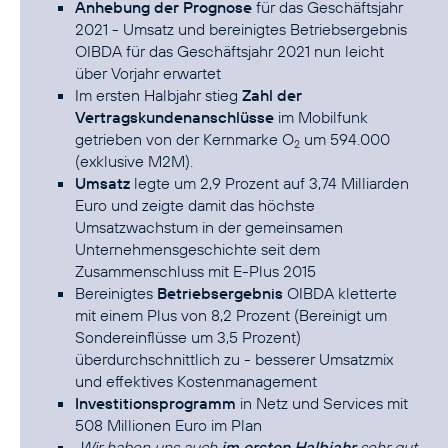
Anhebung der Prognose
für das Geschäftsjahr
2021 - Umsatz und bereinigtes Betriebsergebnis
OIBDA für das Geschäftsjahr 2021 nun leicht
über Vorjahr erwartet
Im ersten Halbjahr stieg
Zahl der
Vertragskundenanschlüsse
im Mobilfunk
getrieben von der Kernmarke O
um 594.000
2
(exklusive M2M).
Umsatz
legte um 2,9 Prozent auf 3,74 Milliarden
Euro und zeigte damit das höchste
Umsatzwachstum in der gemeinsamen
Unternehmensgeschichte seit dem
Zusammenschluss mit E-Plus 2015
Bereinigtes
Betriebsergebnis
OIBDA kletterte
mit einem Plus von 8,2 Prozent (Bereinigt um
Sondereinflüsse um 3,5 Prozent)
überdurchschnittlich zu - besserer Umsatzmix
und effektives Kostenmanagement
Investitionsprogramm
in Netz und Services mit
508 Millionen Euro im Plan
„Wir haben uns auch
im ersten Halbjahr
sehr gut