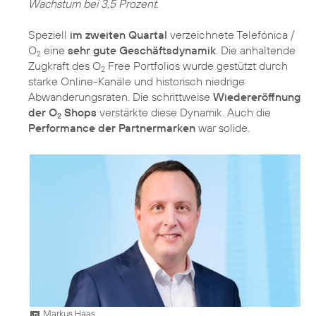
Wachstum bei 3,5 Prozent.
Speziell
im zweiten Quartal
verzeichnete Telefónica /
O
eine
sehr gute Geschäftsdynamik
. Die anhaltende
2
Zugkraft des O
Free Portfolios wurde gestützt durch
2
starke Online-Kanäle und historisch niedrige
Abwanderungsraten. Die schrittweise
Wiedereröffnung
der O
Shops
verstärkte diese Dynamik. Auch die
2
Performance der Partnermarken
war solide.
Markus Haas