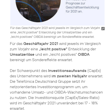
Für das Geschäftsjahr 2021 wird jeweils im Vergleich zum Vorjahr
eine „leicht positive" Entwicklung der Umsatzerlöse und ein
„leicht positives" OIBDA bereinigt um Sondereffekte erwartet.
Für das
Geschäftsjahr 2021
wird jeweils im Vergleich
zum Vorjahr eine
„leicht positive"
Entwicklung der
Umsatzerlöse
und ein „leicht positives"
OIBDA
bereinigt um Sondereffekte erwartet.
Der Schwerpunkt des
Investitionsaufwands
(CapEx)
des Unternehmens wird
im zweiten Halbjahr
erwartet.
Die Telefónica Deutschland Gruppe setzt ihr
netzorientiertes Investitionsprogramm um, um
vorhandene Umsatz- und OIBDA-Wachstumschancen
zu nutzen. Die Investitionsquote (CapEx/Sales-Ratio)
wird im Geschäftsjahr 2021 unverändert bei 17 - 18%
erwartet.