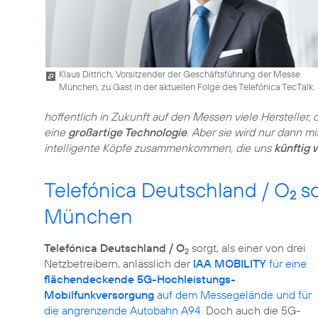
Klaus Dittrich, Vorsitzender der Geschäftsführung der Messe
München, zu Gast in der aktuellen Folge des Telefónica TecTalk.
hoffentlich in Zukunft auf den Messen viele Hersteller,
eine
großartige Technologie
. Aber sie wird nur dann m
intelligente Köpfe zusammenkommen, die uns
künftig 
Telefónica Deutschland / O
so
2
München
Telefónica Deutschland / O
sorgt, als einer von drei
2
Netzbetreibern, anlässlich der
IAA MOBILITY
für eine
flächendeckende 5G-Hochleistungs-
Mobilfunkversorgung
auf dem Messegelände und für
die angrenzende Autobahn A94.
Doch auch die 5G-