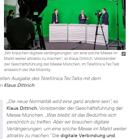
„Wir brauchen digitale verlängerungen, um eine solche Messe im
Markt weiter attraktiv zu machen“, so Klaus Dittrich, Vorsitzender
der Geschäftsführung der Messe München, im Telefónica TecTalk
anlässlich der IAA Mobility.
ellen Ausgabe des Telefónica TecTalks mit dem
en
Klaus Dittrich
.
„Die neue Normalität wird eine ganz andere sein“,
so
Klaus Dittrich
, Vorsitzender der Geschäftsführung der
Messe München.
„Was bleibt, ist das Bedürfnis sich
persönlich zu treffen. Aber wir brauchen digitale
Verlängerungen, um eine solche Messe im Markt weiter
attraktiv zu machen.“
Die
digitale Verbindung und