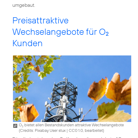
Preisattraktive
Wechselangebote für O
2
Kunden
O
bietet allen Bestandskunden attraktive Wechselangebote
2
(
Credits: Pixabay User stux
|
CC0 1.0, bearbeitet
)