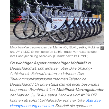
Mobilfunk-Vertragskunden der Marken O
, BLAU, aetka, Mobilka
2
und AY YILDIZ können ab sofort Leihfahrräder von nextbike über
ihre Handyrechnung bezahlen. (
Credits: nextbike GmbH
)
Ein
wichtiger Aspekt nachhaltiger Mobilität
in
Deutschland ist, sich jederzeit über Bike Sharing-
Anbieter ein Fahrrad mieten zu können. Das
Telekommunikationsunternehmen Telefónica
Deutschland / O
unterstützt das mit einer besonders
2
bequemen Bezahlfunktion.
Mobilfunk-Vertragskunden
der Marken O
, BLAU, aetka, Mobilka und AY YILDIZ
2
können ab sofort Leihfahrräder von nextbike
über ihre
Handyrechnung bezahlen
. Speziell die spontane