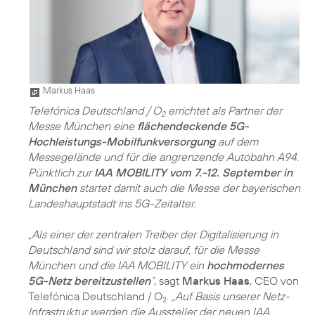
Markus Haas
Telefónica Deutschland / O
errichtet als Partner der
2
Messe München eine
flächendeckende 5G-
Hochleistungs-Mobilfunkversorgung
auf dem
Messegelände und für die angrenzende Autobahn A94.
Pünktlich zur
IAA MOBILITY vom 7.-12. September in
München
startet damit auch die Messe der bayerischen
Landeshauptstadt ins 5G-Zeitalter.
„Als einer der zentralen Treiber der Digitalisierung in
Deutschland sind wir stolz darauf, für die Messe
München und die IAA MOBILITY ein
hochmodernes
5G-Netz bereitzustellen
“
, sagt
Markus Haas
, CEO von
Telefónica Deutschland / O
.
„Auf Basis unserer Netz-
2
Infrastruktur werden die Aussteller der neuen IAA