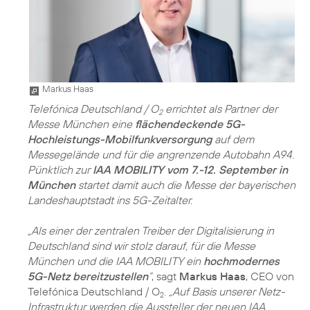
Markus Haas
Telefónica Deutschland / O
errichtet als Partner der
2
Messe München eine
flächendeckende 5G-
Hochleistungs-Mobilfunkversorgung
auf dem
Messegelände und für die angrenzende Autobahn A94.
Pünktlich zur
IAA MOBILITY vom 7.-12. September in
München
startet damit auch die Messe der bayerischen
Landeshauptstadt ins 5G-Zeitalter.
„Als einer der zentralen Treiber der Digitalisierung in
Deutschland sind wir stolz darauf, für die Messe
München und die IAA MOBILITY ein
hochmodernes
5G-Netz bereitzustellen
“
, sagt
Markus Haas
, CEO von
Telefónica Deutschland / O
.
„Auf Basis unserer Netz-
2
Infrastruktur werden die Aussteller der neuen IAA