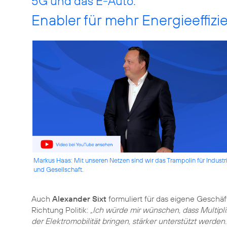
5G und das E-Auto:
Enabler für mehr Energieeffizi
Markus Haas: Mit unseren Netzen sind wir das Trampolin für Industr
und Gesellschaft.
Auch
Alexander Sixt
formuliert für das eigene Geschä
Richtung Politik:
„Ich würde mir wünschen, dass Multipli
der Elektromobilität bringen, stärker unterstützt werde