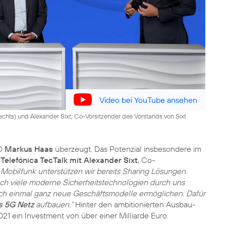
Video bei YouTube ansehen
chts) und Alexander Sixt, Co-Vorsitzender des Vorstands von Sixt
EO
Markus Haas
überzeugt. Das Potenzial insbesondere im
s
Telefónica TecTalk mit Alexander Sixt
, Co-
 Mobilfunk unterstützen wir bereits Sharing Lösungen.
uch viele moderne Sicherheitstechnologien durch uns
och einmal ganz neue Geschäftsmodelle ermöglichen. Dafür
s 5G Netz
aufbauen.“
Hinter den ambitionierten Ausbau-
2021 ein Investment von über einer Milliarde Euro.