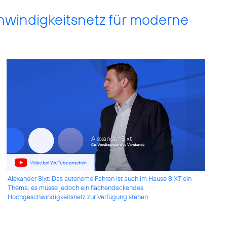
windigkeitsnetz für moderne
Alexander Sixt: Das autonome Fahren ist auch im Hause SIXT ein
Thema, es müsse jedoch ein flächendeckendes
Hochgeschwindigkeitsnetz zur Verfügung stehen.