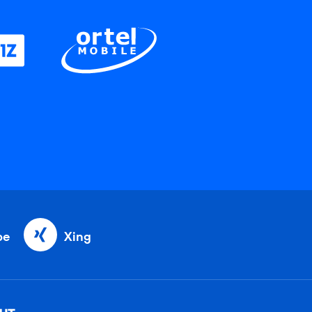
be
Xing