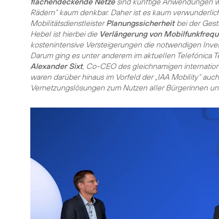
flächendeckende Netze
sind künftige Anwendungen w
Rädern“ kaum denkbar. Daher ist es kaum verwunderlich
Mobilitätsdienstleister
Planungssicherheit
bei der Gest
Hebel ist hierbei die
Verlängerung von Mobilfunkfreq
kostenintensive Versteigerungen die notwendigen Invest
Darum ging es unter anderem im aktuellen Telefónica 
Alexander Sixt
, Co-CEO des gleichnamigen internation
waren darüber hinaus im Vorfeld der „IAA Mobility“ auch
Vernetzungslösungen zum Nutzen aller Bürgerinnen und