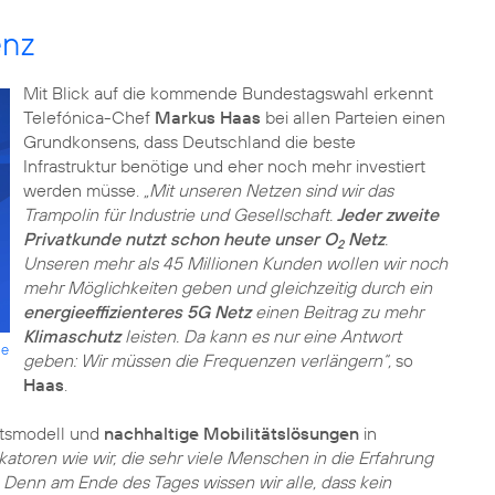
enz
Mit Blick auf die kommende Bundestagswahl erkennt
Telefónica-Chef
Markus Haas
bei allen Parteien einen
Grundkonsens, dass Deutschland die beste
Infrastruktur benötige und eher noch mehr investiert
werden müsse.
„Mit unseren Netzen sind wir das
Trampolin für Industrie und Gesellschaft.
Jeder zweite
Privatkunde nutzt schon heute unser O
Netz
.
2
Unseren mehr als 45 Millionen Kunden wollen wir noch
mehr Möglichkeiten geben und gleichzeitig durch ein
energieeffizienteres 5G Netz
einen Beitrag zu mehr
Klimaschutz
leisten. Da kann es nur eine Antwort
ie
geben: Wir müssen die Frequenzen verlängern“,
so
Haas
.
ftsmodell und
nachhaltige Mobilitätslösungen
in
katoren wie wir, die sehr viele Menschen in die Erfahrung
n. Denn am Ende des Tages wissen wir alle, dass kein