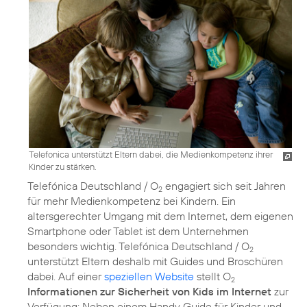
Telefonica unterstützt Eltern dabei, die Medienkompetenz ihrer
Kinder zu stärken.
Telefónica Deutschland / O
engagiert sich seit Jahren
2
für mehr Medienkompetenz bei Kindern. Ein
altersgerechter Umgang mit dem Internet, dem eigenen
Smartphone oder Tablet ist dem Unternehmen
besonders wichtig. Telefónica Deutschland / O
2
unterstützt Eltern deshalb mit Guides und Broschüren
dabei. Auf einer
speziellen Website
stellt O
2
Informationen zur Sicherheit von Kids im Internet
zur
Verfügung: Neben einem Handy Guide für Kinder und