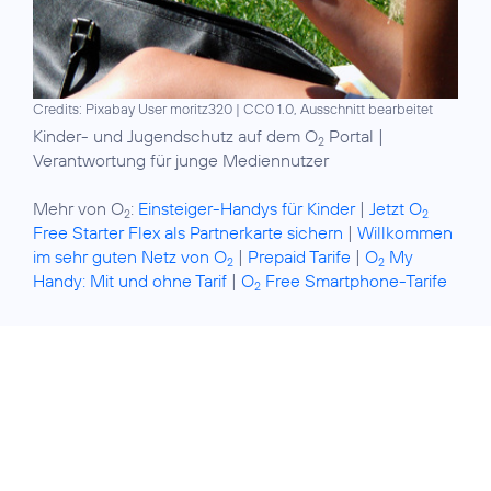
Credits: Pixabay User moritz320
|
CC0 1.0, Ausschnitt bearbeitet
Kinder- und Jugendschutz auf dem O
Portal
|
2
Verantwortung für junge Mediennutzer
Mehr von O
:
Einsteiger-Handys für Kinder
|
Jetzt O
2
2
Free Starter Flex als Partnerkarte sichern
|
Willkommen
im sehr guten Netz von O
|
Prepaid Tarife
|
O
My
2
2
Handy: Mit und ohne Tarif
|
O
Free Smartphone-Tarife
2