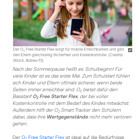
Der O
Free Starter Flex sorgt für mobile Erreichbarkeit und gibt
2
den Eltern gleichzeitig Sicherheit und Kostenkontrolle. (
Credits:
iStock, Bobex-73
)
Nach der Sommerpause heißt es: Schulbeginn! Für
viele Kinder ist es das erste Mal. Zum Schulstart fühlen
sich Kinder und Eltern oftmals sicherer, wenn beide
Seiten immer erreichbar sind. O
bietet dafür den
2
Basistarif
O
Free Starter Flex
, der bei voller
2
Kostenkontrolle mit dem Bedarf des Kindes mitwächst.
Außerdem hilft der O
Smart Tracker den Schülern
2
dabei, dass ihre
Wertgegenstände
nicht mehr verloren
gehen.
Der
O
Free Starter Flex
ist ideal auf die Bedürfnisse
2