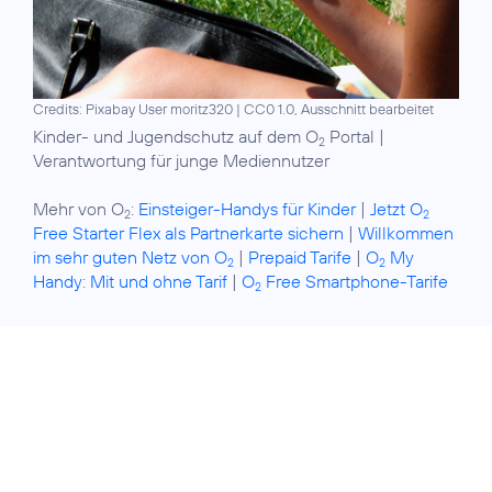
Credits: Pixabay User moritz320
|
CC0 1.0, Ausschnitt bearbeitet
Kinder- und Jugendschutz auf dem O
Portal
|
2
Verantwortung für junge Mediennutzer
Mehr von O
:
Einsteiger-Handys für Kinder
|
Jetzt O
2
2
Free Starter Flex als Partnerkarte sichern
|
Willkommen
im sehr guten Netz von O
|
Prepaid Tarife
|
O
My
2
2
Handy: Mit und ohne Tarif
|
O
Free Smartphone-Tarife
2