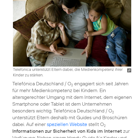
Telefonica unterstützt Eltern dabei, die Medienkompetenz ihrer
Kinder zu stärken.
Telefónica Deutschland / O
engagiert sich seit Jahren
2
für mehr Medienkompetenz bei Kindern. Ein
altersgerechter Umgang mit dem Internet, dem eigenen
Smartphone oder Tablet ist dem Unternehmen
besonders wichtig. Telefónica Deutschland / O
2
unterstützt Eltern deshalb mit Guides und Broschüren
dabei. Auf einer
speziellen Website
stellt O
2
Informationen zur Sicherheit von Kids im Internet
zur
Verfügung: Neben einem Handy Guide für Kinder und