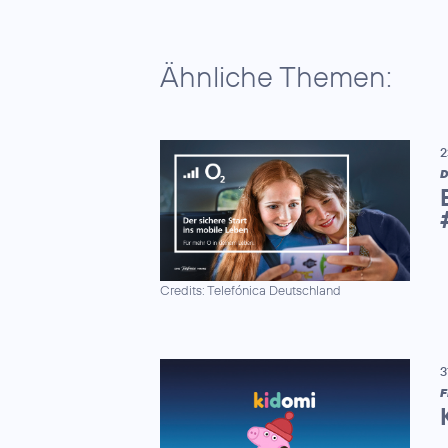
Ähnliche Themen:
2
D
Credits: Telefónica Deutschland
3
F