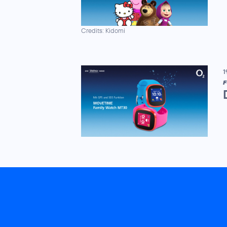
Credits: Kidomi
1
F