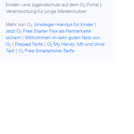
Kinder- und Jugendschutz auf dem O
Portal
|
2
Verantwortung für junge Mediennutzer
Mehr von O
:
Einsteiger-Handys für Kinder
|
2
Jetzt O
Free Starter Flex als Partnerkarte
2
sichern
|
Willkommen im sehr guten Netz von
O
|
Prepaid Tarife
|
O
My Handy: Mit und ohne
2
2
Tarif
|
O
Free Smartphone-Tarife
2