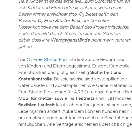
viele Kinder ist es das erste Mal. Zum Schulstart fühlen
sich Kinder und Eltern oftmals sicherer, wenn beide
Seiten immer erreichbar sind. O
bietet dafür den
2
Basistarif
O
Free Starter Flex
, der bei voller
2
Kostenkontrolle mit dem Bedarf des Kindes mitwächst.
Außerdem hilft der O
Smart Tracker den Schülern
2
dabei, dass ihre
Wertgegenstände
nicht mehr verloren
gehen.
Der
O
Free Starter Flex
ist ideal auf die Bedürfnisse
2
von Kindern und Eltern abgestimmt. Er sorgt für mobile
Erreichbarkeit und gibt gleichzeitig
Sicherheit und
Kostenkontrolle
: Beispielsweise sind kostenpflichtige
Datenpakete und Zusatzoptionen wie Game Flatrates v
Free Starter Flex schon für 4,99 Euro dazu buchen.
Neb
1
Mobilfunknetze
sowie ins Festnetz
sind 1 GB mobile
2
flexiblen Laufzeit
lässt sich der Tarif jederzeit anpasse
Lebensjahren ändert. Außerdem können Kunden nach
unkompliziert auch nachträglich noch ein Smartphone od
hinzubuchen. Alle Verträge erscheinen übersichtlich 