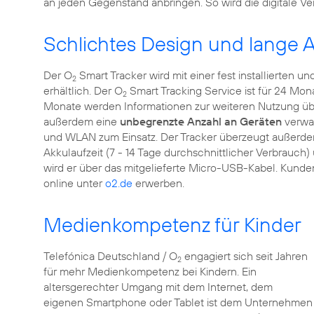
an jeden Gegenstand anbringen. So wird die digitale V
Schlichtes Design und lange A
Der O
Smart Tracker wird mit einer fest installierten und
2
erhältlich. Der O
Smart Tracking Service ist für 24 Mona
2
Monate werden Informationen zur weiteren Nutzung üb
außerdem eine
unbegrenzte Anzahl an Geräten
verwa
und WLAN zum Einsatz. Der Tracker überzeugt außerdem
Akkulaufzeit (7 - 14 Tage durchschnittlicher Verbrauc
wird er über das mitgelieferte Micro-USB-Kabel. Kund
online unter
o2.de
erwerben.
Medienkompetenz für Kinder
Telefónica Deutschland / O
engagiert sich seit Jahren
2
für mehr Medienkompetenz bei Kindern. Ein
altersgerechter Umgang mit dem Internet, dem
eigenen Smartphone oder Tablet ist dem Unternehmen