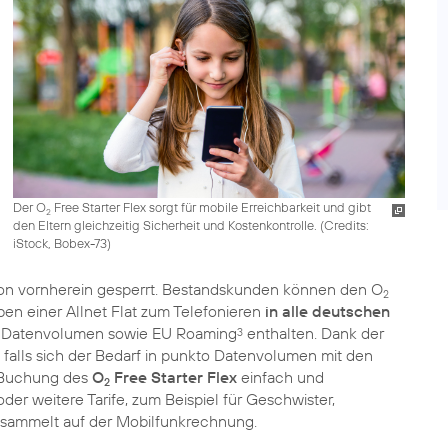
Der O
Free Starter Flex sorgt für mobile Erreichbarkeit und gibt
2
den Eltern gleichzeitig Sicherheit und Kostenkontrolle. (
Credits:
iStock, Bobex-73
)
on vornherein gesperrt. Bestandskunden können den O
2
en einer Allnet Flat zum Telefonieren
in alle deutschen
s Datenvolumen sowie EU Roaming
enthalten. Dank der
3
n, falls sich der Bedarf in punkto Datenvolumen mit den
 Buchung des
O
Free Starter Flex
einfach und
2
er weitere Tarife, zum Beispiel für Geschwister,
gesammelt auf der Mobilfunkrechnung.