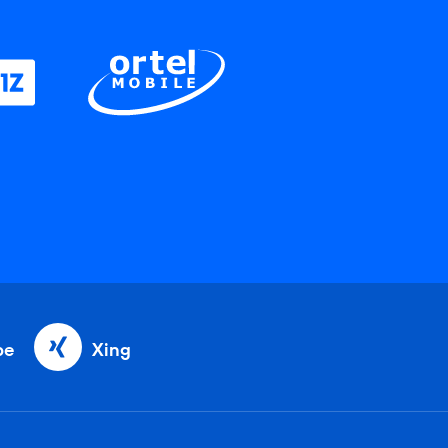
be
Xing