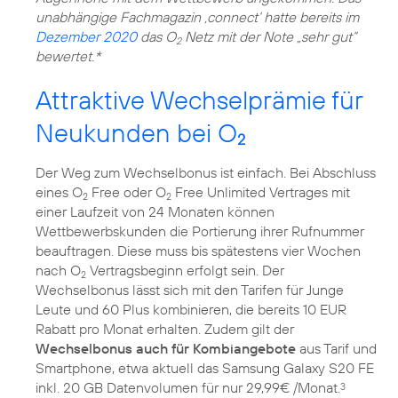
unabhängige Fachmagazin ‚connect‘ hatte bereits im
Dezember 2020
das O
Netz mit der Note „sehr gut“
2
bewertet.*
Attraktive Wechselprämie für
Neukunden bei O
2
Der Weg zum Wechselbonus ist einfach. Bei Abschluss
eines O
Free oder O
Free Unlimited Vertrages mit
2
2
einer Laufzeit von 24 Monaten können
Wettbewerbskunden die Portierung ihrer Rufnummer
beauftragen. Diese muss bis spätestens vier Wochen
nach O
Vertragsbeginn erfolgt sein. Der
2
Wechselbonus lässt sich mit den Tarifen für Junge
Leute und 60 Plus kombinieren, die bereits 10 EUR
Rabatt pro Monat erhalten. Zudem gilt der
Wechselbonus auch für Kombiangebote
aus Tarif und
Smartphone, etwa aktuell das Samsung Galaxy S20 FE
inkl. 20 GB Datenvolumen für nur 29,99€ /Monat.
3