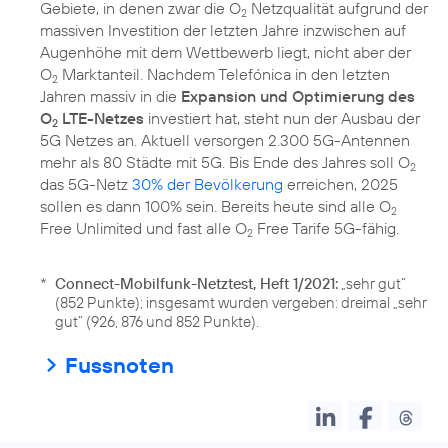
Gebiete, in denen zwar die O
Netzqualität aufgrund der
2
massiven Investition der letzten Jahre inzwischen auf
Augenhöhe mit dem Wettbewerb liegt, nicht aber der
O
Marktanteil. Nachdem Telefónica in den letzten
2
Jahren massiv in die
Expansion und Optimierung des
O
LTE-Netzes
investiert hat, steht nun der Ausbau der
2
5G Netzes an. Aktuell versorgen 2.300 5G-Antennen
mehr als 80 Städte mit 5G. Bis Ende des Jahres soll O
2
das 5G-Netz
30% der Bevölkerung
erreichen, 2025
sollen es dann 100% sein. Bereits heute sind alle O
2
Free Unlimited und fast alle O
Free Tarife 5G-fähig.
2
*
Connect-Mobilfunk-Netztest, Heft 1/2021:
„sehr gut“
(852 Punkte); insgesamt wurden vergeben: dreimal „sehr
gut“ (926, 876 und 852 Punkte).
Fussnoten