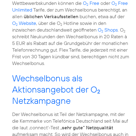
Wettbewerbskunden können die
O
Free
oder
O
Free
2
2
Unlimited
Tarife, der zum Wechselbonus berechtigt, an
allen
üblichen Verkaufsstellen
buchen, etwa auf der
O
Website
, über die O
Hotline sowie in den
2
2
inzwischen deutschlandweit geöffneten
O
Shops
. O
2
2
schreibt Neukunden den Wechselbonus in 20 Raten à
5 EUR als Rabatt auf die Grundgebühr der monatlichen
Telefonrechnung gut. Flex Tarife, die jederzeit mit einer
Frist von 30 Tagen kündbar sind, berechtigen nicht zum
Wechselbonus.
Wechselbonus als
Aktionsangebot der O
2
Netzkampagne
Der Wechselbonus ist Teil der Netzkampagne, mit der
die Kernmarke von Telefónica Deutschland seit Mai auf
die laut ‚connect‘-Test „
sehr gute“ Netzqualität
aufmerksam macht. So wird der Wechselbonus auch in