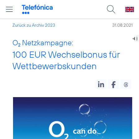
Zurück zu Archiv 2023
31.08.2021
O
Netzkampagne:
2
100 EUR Wechselbonus für
Wettbewerbskunden