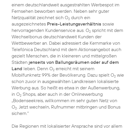
einem deutschlandweit ausgestrahlten Werbespot im
Fernsehen beworben werden. Neben sehr guter
Netzqualität zeichnet sich O
durch ein
2
ausgezeichnetes
Preis-Leistungsverhältnis
sowie
hervorragenden Kundenservice aus. O
spricht mit dem
2
Wechselbonus deutschlandweit Kunden der
Wettbewerber an. Dabei adressiert die Kernmarke von
Telefónica Deutschland mit dem Aktionsangebot auch
gezielt Menschen, die in kleineren und mittelgroßen
Städten
jenseits von Ballungsräumen oder auf dem
Land
leben. Denn O
erreicht mit seinem
2
Mobilfunknetz 99% der Bevölkerung. Dazu spielt O
wie
2
schon zuvor in ausgewählten Landkreisen lokalisierte
Werbung aus. So heißt es etwa in der Außenwerbung,
in O
Shops, aber auch in der Onlinewerbung
2
„Bodenseekreis, willkommen im sehr guten Netz von
O
. Jetzt wechseln, Rufnummer mitbringen und Bonus
2
sichern.“
Die Regionen mit lokalisierter Ansprache sind vor allem