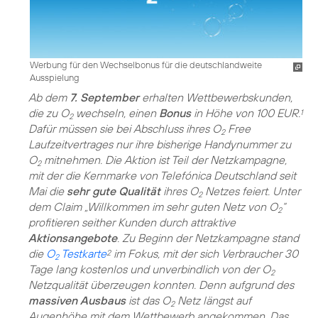
Werbung für den Wechselbonus für die deutschlandweite
Ausspielung
Ab dem
7. September
erhalten Wettbewerbskunden,
die zu O
wechseln, einen
Bonus
in Höhe von 100 EUR.
1
2
Dafür müssen sie bei Abschluss ihres O
Free
2
Laufzeitvertrages nur ihre bisherige Handynummer zu
O
mitnehmen. Die Aktion ist Teil der Netzkampagne,
2
mit der die Kernmarke von Telefónica Deutschland seit
Mai die
sehr gute Qualität
ihres O
Netzes feiert. Unter
2
dem Claim „Willkommen im sehr guten Netz von O
“
2
profitieren seither Kunden durch attraktive
Aktionsangebote
. Zu Beginn der Netzkampagne stand
die
O
Testkarte
im Fokus, mit der sich Verbraucher 30
2
2
Tage lang kostenlos und unverbindlich von der O
2
Netzqualität überzeugen konnten. Denn aufgrund des
massiven Ausbaus
ist das O
Netz längst auf
2
Augenhöhe mit dem Wettbewerb angekommen. Das