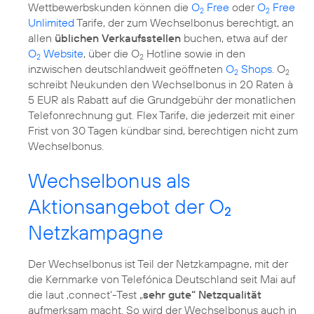
Wettbewerbskunden können die
O
Free
oder
O
Free
2
2
Unlimited
Tarife, der zum Wechselbonus berechtigt, an
allen
üblichen Verkaufsstellen
buchen, etwa auf der
O
Website
, über die O
Hotline sowie in den
2
2
inzwischen deutschlandweit geöffneten
O
Shops
. O
2
2
schreibt Neukunden den Wechselbonus in 20 Raten à
5 EUR als Rabatt auf die Grundgebühr der monatlichen
Telefonrechnung gut. Flex Tarife, die jederzeit mit einer
Frist von 30 Tagen kündbar sind, berechtigen nicht zum
Wechselbonus.
Wechselbonus als
Aktionsangebot der O
2
Netzkampagne
Der Wechselbonus ist Teil der Netzkampagne, mit der
die Kernmarke von Telefónica Deutschland seit Mai auf
die laut ‚connect‘-Test „
sehr gute“ Netzqualität
aufmerksam macht. So wird der Wechselbonus auch in