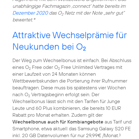
unabhängige Fachmagazin ‚connect‘ hatte bereits im
Dezember 2020
das O
Netz mit der Note „sehr gut“
2
bewertet.*
Attraktive Wechselprämie für
Neukunden bei O
2
Der Weg zum Wechselbonus ist einfach. Bei Abschluss
eines O
Free oder O
Free Unlimited Vertrages mit
2
2
einer Laufzeit von 24 Monaten können
Wettbewerbskunden die Portierung ihrer Rufnummer
beauftragen. Diese muss bis spätestens vier Wochen
nach O
Vertragsbeginn erfolgt sein. Der
2
Wechselbonus lässt sich mit den Tarifen für Junge
Leute und 60 Plus kombinieren, die bereits 10 EUR
Rabatt pro Monat erhalten. Zudem gilt der
Wechselbonus auch für Kombiangebote
aus Tarif und
Smartphone, etwa aktuell das Samsung Galaxy S20 FE
inkl. 20 GB Datenvolumen für nur 29,99€ /Monat.
3