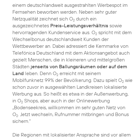
einem deutschlandweit ausgestrahlten Werbespot im
Fernsehen beworben werden. Neben sehr guter
Netzqualität zeichnet sich O
durch ein
2
ausgezeichnetes
Preis-Leistungsverhältnis
sowie
hervorragenden Kundenservice aus. O
spricht mit dem
2
Wechselbonus deutschlandweit Kunden der
Wettbewerber an. Dabei adressiert die Kernmarke von
Telefónica Deutschland mit dem Aktionsangebot auch
gezielt Menschen, die in kleineren und mittelgroßen
Städten
jenseits von Ballungsräumen oder auf dem
Land
leben. Denn O
erreicht mit seinem
2
Mobilfunknetz 99% der Bevölkerung. Dazu spielt O
wie
2
schon zuvor in ausgewählten Landkreisen lokalisierte
Werbung aus. So heißt es etwa in der Außenwerbung,
in O
Shops, aber auch in der Onlinewerbung
2
„Bodenseekreis, willkommen im sehr guten Netz von
O
. Jetzt wechseln, Rufnummer mitbringen und Bonus
2
sichern.“
Die Regionen mit lokalisierter Ansprache sind vor allem