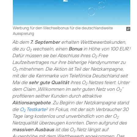
Werbung für den Wechselbonus für die deutschlandweite
Ausspielung
Ab dem
7. September
erhalten Wettbewerbskunden,
die zu O
wechseln, einen
Bonus
in Höhe von 100 EUR.
1
2
Dafür müssen sie bei Abschluss ihres O
Free
2
Laufzeitvertrages nur ihre bisherige Handynummer zu
O
mitnehmen. Die Aktion ist Teil der Netzkampagne,
2
mit der die Kernmarke von Telefónica Deutschland seit
Mai die
sehr gute Qualität
ihres O
Netzes feiert. Unter
2
dem Claim „Willkommen im sehr guten Netz von O
“
2
profitieren seither Kunden durch attraktive
Aktionsangebote
. Zu Beginn der Netzkampagne stand
die
O
Testkarte
im Fokus, mit der sich Verbraucher 30
2
2
Tage lang kostenlos und unverbindlich von der O
2
Netzqualität überzeugen konnten. Denn aufgrund des
massiven Ausbaus
ist das O
Netz längst auf
2
Augenhöhe mit dem Wettbewerb angekommen. Das