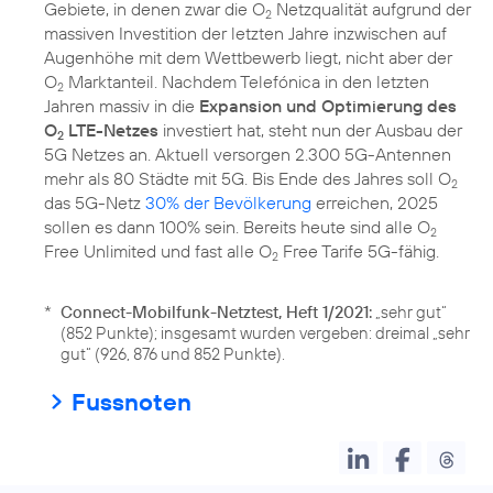
Gebiete, in denen zwar die O
Netzqualität aufgrund der
2
massiven Investition der letzten Jahre inzwischen auf
Augenhöhe mit dem Wettbewerb liegt, nicht aber der
O
Marktanteil. Nachdem Telefónica in den letzten
2
Jahren massiv in die
Expansion und Optimierung des
O
LTE-Netzes
investiert hat, steht nun der Ausbau der
2
5G Netzes an. Aktuell versorgen 2.300 5G-Antennen
mehr als 80 Städte mit 5G. Bis Ende des Jahres soll O
2
das 5G-Netz
30% der Bevölkerung
erreichen, 2025
sollen es dann 100% sein. Bereits heute sind alle O
2
Free Unlimited und fast alle O
Free Tarife 5G-fähig.
2
*
Connect-Mobilfunk-Netztest, Heft 1/2021:
„sehr gut“
(852 Punkte); insgesamt wurden vergeben: dreimal „sehr
gut“ (926, 876 und 852 Punkte).
Fussnoten