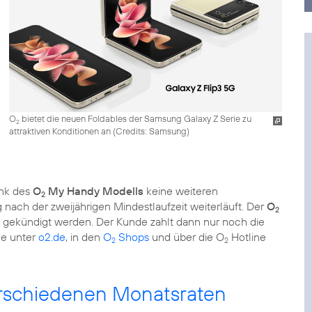
O
bietet die neuen Foldables der Samsung Galaxy Z Serie zu
2
attraktiven Konditionen an (
Credits: Samsung
)
nk des
O
My Handy Modells
keine weiteren
2
ach der zweijährigen Mindestlaufzeit weiterläuft. Der
O
2
 gekündigt werden. Der Kunde zahlt dann nur noch die
ne unter
o2.de
, in den
O
Shops
und über die O
Hotline
2
2
erschiedenen Monatsraten