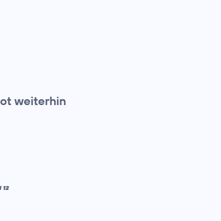
t weiterhin
 12