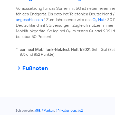
Voraussetzung für das Surfen mit 5G ist neben einem 
fähiges Endgerät. Bis dato hat Telefónica Deutschland /
angeschlossen
.
Zum Jahresende wird das
O
Netz
30 P
8
2
Deutschland mit 5G versorgen. Zugleich nutzen immer
Mobilfunkgeräte. So lag bei O
im ersten Quartal 2021 d
2
bei über 50 Prozent.
*
connect Mobilfunk-Netztest, Heft 1/2021:
Sehr Gut (852
876 und 852 Punkte).
Fußnoten
Schlagworte:
#5G
,
#Marken
,
#Privatkunden
,
#o2