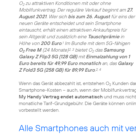
O
zu attraktiven Konditionen mit oder ohne
2
Mobilfunkvertrag. Der reguläre Verkauf beginnt am
27.
August 2021
. Wer sich
bis zum 26. August
für eins der
neuen Geräte entscheidet und sein Smartphone
eintauscht, erhält einen attraktiven Ankaufspreis für
sein Altgerät und zusätzlich eine
Tauschprämie
in
Höhe von
200 Euro
.
Im Bundle mit dem 5G-fähigen
1
O
Free M
(24 Monate)
bietet O
das
Samsung
2, 3
2
2
Galaxy Z Flip3 5G (128 GB)
mit
Einmalzahlung von 1
Euro bereits für 49,99 Euro monatlich
an, das
Galaxy
Z Fold3 5G (258 GB) für 89,99 Euro
.
2, 4
Wenn das Gerät abbezahlt ist, entstehen O
Kunden da
2
Smartphone-Kosten – auch, wenn der Mobilfunkvertrag n
My Handy Vertrag endet automatisch
und muss nicht
monatliche Tarif-Grundgebühr. Die Geräte können onli
vorbestellt werden.
Alle Smartphones auch mit v