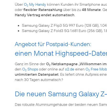
Über
O
My Handy
können Kunden ihr Smartphone au
2
oder
flexibler Ratenzahlung
über bis zu
48 Monate
. G
Handy Vertrag endet automatisch
.
Samsung Galaxy Z Flip3 5G 997 Euro (128 GB), 1.0
Samsung Galaxy Z Fold3 5G 1.681 Euro (256 GB), 1.
Angebot für Postpaid-Kunden:
einen Monat Highspeed-Date
Ganz im Sinne der
O
Netzkampagne „Willkommen im 
2
den
O
Shops
oder online auf
o2.de
einen
O
Free Mobi
2
2
unlimitierten Datenpaket
. Es liefert ohne Aufpreis e
nach 30 Tagen automatisch.
5
Die neuen Samsung Galaxy Z
Das robuste Aluminiumgehäuse der beiden neuen Samsu