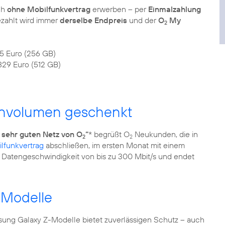
ch
ohne Mobilfunkvertrag
erwerben – per
Einmalzahlung
ezahlt wird immer
derselbe Endpreis
und der
O
My
2
45 Euro (256 GB)
829 Euro (512 GB)
nvolumen geschenkt
sehr guten Netz von O
“
* begrüßt O
Neukunden, die in
2
2
lfunkvertrag
abschließen, im ersten Monat mit einem
ine Datengeschwindigkeit von bis zu 300 Mbit/s und endet
-Modelle
ng Galaxy Z-Modelle bietet zuverlässigen Schutz – auch