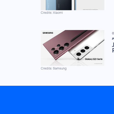
Credits: Xiaomi
0
P
Credits: Samsung