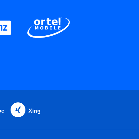
be
Xing