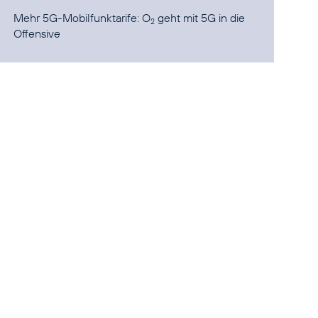
Mehr 5G-Mobilfunktarife: O
geht mit 5G in die
2
Offensive