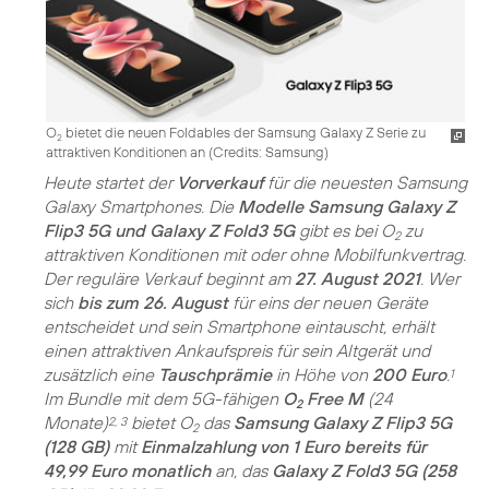
O
bietet die neuen Foldables der Samsung Galaxy Z Serie zu
2
attraktiven Konditionen an (
Credits: Samsung
)
Heute startet der
Vorverkauf
für die neuesten Samsung
Galaxy Smartphones. Die
Modelle Samsung Galaxy Z
Flip3 5G und Galaxy Z Fold3 5G
gibt es bei O
zu
2
attraktiven Konditionen mit oder ohne Mobilfunkvertrag.
Der reguläre Verkauf beginnt am
27. August 2021
. Wer
sich
bis zum 26. August
für eins der neuen Geräte
entscheidet und sein Smartphone eintauscht, erhält
einen attraktiven Ankaufspreis für sein Altgerät und
zusätzlich eine
Tauschprämie
in Höhe von
200 Euro
.
1
Im Bundle mit dem 5G-fähigen
O
Free M
(24
2
Monate)
bietet O
das
Samsung Galaxy Z Flip3 5G
2, 3
2
(128 GB)
mit
Einmalzahlung von 1 Euro bereits für
49,99 Euro monatlich
an, das
Galaxy Z Fold3 5G (258