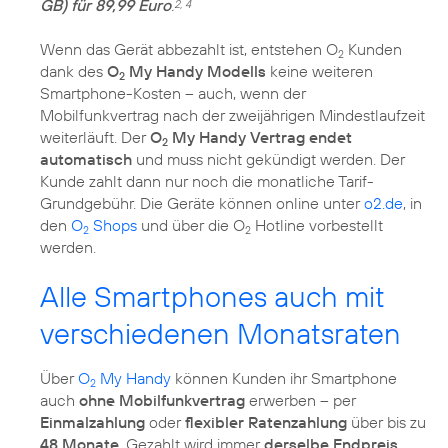
GB) für 89,99 Euro
.
2, 4
Wenn das Gerät abbezahlt ist, entstehen O
Kunden
2
dank des
O
My Handy Modells
keine weiteren
2
Smartphone-Kosten – auch, wenn der
Mobilfunkvertrag nach der zweijährigen Mindestlaufzeit
weiterläuft. Der
O
My Handy Vertrag endet
2
automatisch
und muss nicht gekündigt werden. Der
Kunde zahlt dann nur noch die monatliche Tarif-
Grundgebühr. Die Geräte können online unter
o2.de
, in
den
O
Shops
und über die O
Hotline vorbestellt
2
2
werden.
Alle Smartphones auch mit
verschiedenen Monatsraten
Über
O
My Handy
können Kunden ihr Smartphone
2
auch
ohne Mobilfunkvertrag
erwerben – per
Einmalzahlung
oder
flexibler Ratenzahlung
über bis zu
48 Monate
. Gezahlt wird immer
derselbe Endpreis