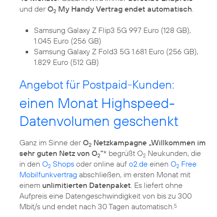
und der
O
My Handy Vertrag endet automatisch
.
2
Samsung Galaxy Z Flip3 5G 997 Euro (128 GB),
1.045 Euro (256 GB)
Samsung Galaxy Z Fold3 5G 1.681 Euro (256 GB),
1.829 Euro (512 GB)
Angebot für Postpaid-Kunden:
einen Monat Highspeed-
Datenvolumen geschenkt
Ganz im Sinne der
O
Netzkampagne „Willkommen im
2
sehr guten Netz von O
“
* begrüßt O
Neukunden, die
2
2
in den
O
Shops
oder online auf
o2.de
einen
O
Free
2
2
Mobilfunkvertrag
abschließen, im ersten Monat mit
einem
unlimitierten Datenpaket
. Es liefert ohne
Aufpreis eine Datengeschwindigkeit von bis zu 300
Mbit/s und endet nach 30 Tagen automatisch.
5