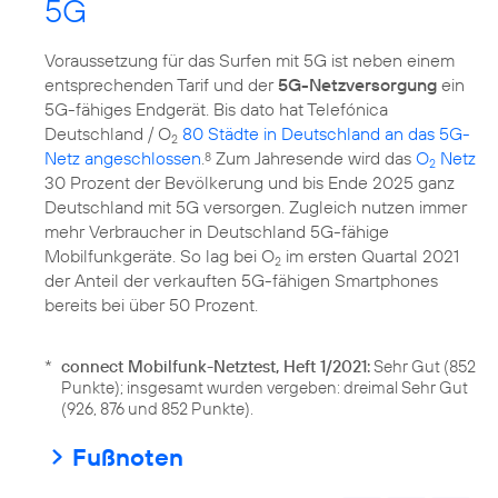
5G
Voraussetzung für das Surfen mit 5G ist neben einem
entsprechenden Tarif und der
5G-Netzversorgung
ein
5G-fähiges Endgerät. Bis dato hat Telefónica
Deutschland / O
80 Städte in Deutschland an das 5G-
2
Netz angeschlossen
.
Zum Jahresende wird das
O
Netz
8
2
30 Prozent der Bevölkerung und bis Ende 2025 ganz
Deutschland mit 5G versorgen. Zugleich nutzen immer
mehr Verbraucher in Deutschland 5G-fähige
Mobilfunkgeräte. So lag bei O
im ersten Quartal 2021
2
der Anteil der verkauften 5G-fähigen Smartphones
bereits bei über 50 Prozent.
*
connect Mobilfunk-Netztest, Heft 1/2021:
Sehr Gut (852
Punkte); insgesamt wurden vergeben: dreimal Sehr Gut
(926, 876 und 852 Punkte).
Fußnoten