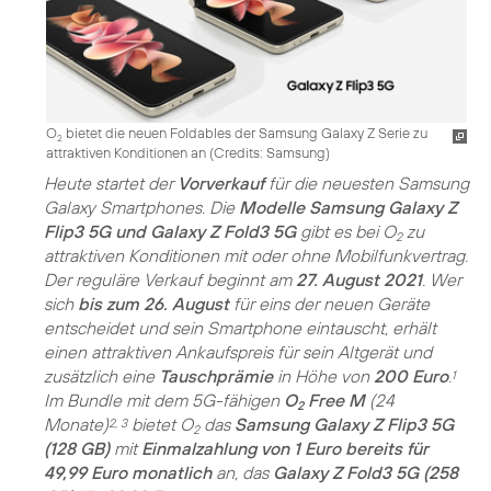
O
bietet die neuen Foldables der Samsung Galaxy Z Serie zu
2
attraktiven Konditionen an (
Credits: Samsung
)
Heute startet der
Vorverkauf
für die neuesten Samsung
Galaxy Smartphones. Die
Modelle Samsung Galaxy Z
Flip3 5G und Galaxy Z Fold3 5G
gibt es bei O
zu
2
attraktiven Konditionen mit oder ohne Mobilfunkvertrag.
Der reguläre Verkauf beginnt am
27. August 2021
. Wer
sich
bis zum 26. August
für eins der neuen Geräte
entscheidet und sein Smartphone eintauscht, erhält
einen attraktiven Ankaufspreis für sein Altgerät und
zusätzlich eine
Tauschprämie
in Höhe von
200 Euro
.
1
Im Bundle mit dem 5G-fähigen
O
Free M
(24
2
Monate)
bietet O
das
Samsung Galaxy Z Flip3 5G
2, 3
2
(128 GB)
mit
Einmalzahlung von 1 Euro bereits für
49,99 Euro monatlich
an, das
Galaxy Z Fold3 5G (258