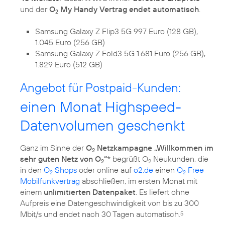
und der
O
My Handy Vertrag endet automatisch
.
2
Samsung Galaxy Z Flip3 5G 997 Euro (128 GB),
1.045 Euro (256 GB)
Samsung Galaxy Z Fold3 5G 1.681 Euro (256 GB),
1.829 Euro (512 GB)
Angebot für Postpaid-Kunden:
einen Monat Highspeed-
Datenvolumen geschenkt
Ganz im Sinne der
O
Netzkampagne „Willkommen im
2
sehr guten Netz von O
“
* begrüßt O
Neukunden, die
2
2
in den
O
Shops
oder online auf
o2.de
einen
O
Free
2
2
Mobilfunkvertrag
abschließen, im ersten Monat mit
einem
unlimitierten Datenpaket
. Es liefert ohne
Aufpreis eine Datengeschwindigkeit von bis zu 300
Mbit/s und endet nach 30 Tagen automatisch.
5