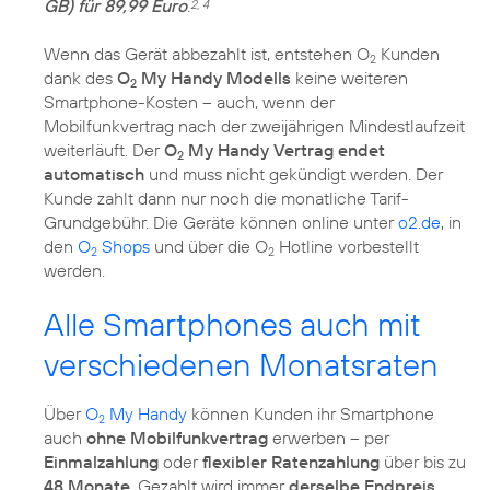
GB) für 89,99 Euro
.
2, 4
Wenn das Gerät abbezahlt ist, entstehen O
Kunden
2
dank des
O
My Handy Modells
keine weiteren
2
Smartphone-Kosten – auch, wenn der
Mobilfunkvertrag nach der zweijährigen Mindestlaufzeit
weiterläuft. Der
O
My Handy Vertrag endet
2
automatisch
und muss nicht gekündigt werden. Der
Kunde zahlt dann nur noch die monatliche Tarif-
Grundgebühr. Die Geräte können online unter
o2.de
, in
den
O
Shops
und über die O
Hotline vorbestellt
2
2
werden.
Alle Smartphones auch mit
verschiedenen Monatsraten
Über
O
My Handy
können Kunden ihr Smartphone
2
auch
ohne Mobilfunkvertrag
erwerben – per
Einmalzahlung
oder
flexibler Ratenzahlung
über bis zu
48 Monate
. Gezahlt wird immer
derselbe Endpreis