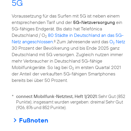
5G
Voraussetzung für das Surfen mit 5G ist neben einem
entsprechenden Tarif und der
5G-Netzversorgung
ein
5G-fähiges Endgerät. Bis dato hat Telefónica
Deutschland / O
80 Städte in Deutschland an das 5G-
2
Netz angeschlossen
.
Zum Jahresende wird das
O
Netz
8
2
30 Prozent der Bevölkerung und bis Ende 2025 ganz
Deutschland mit 5G versorgen. Zugleich nutzen immer
mehr Verbraucher in Deutschland 5G-fähige
Mobilfunkgeräte. So lag bei O
im ersten Quartal 2021
2
der Anteil der verkauften 5G-fähigen Smartphones
bereits bei über 50 Prozent.
*
connect Mobilfunk-Netztest, Heft 1/2021:
Sehr Gut (852
Punkte); insgesamt wurden vergeben: dreimal Sehr Gut
(926, 876 und 852 Punkte).
Fußnoten