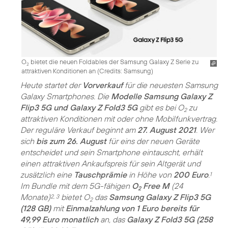
O
bietet die neuen Foldables der Samsung Galaxy Z Serie zu
2
attraktiven Konditionen an (
Credits: Samsung
)
Heute startet der
Vorverkauf
für die neuesten Samsung
Galaxy Smartphones. Die
Modelle Samsung Galaxy Z
Flip3 5G und Galaxy Z Fold3 5G
gibt es bei O
zu
2
attraktiven Konditionen mit oder ohne Mobilfunkvertrag.
Der reguläre Verkauf beginnt am
27. August 2021
. Wer
sich
bis zum 26. August
für eins der neuen Geräte
entscheidet und sein Smartphone eintauscht, erhält
einen attraktiven Ankaufspreis für sein Altgerät und
zusätzlich eine
Tauschprämie
in Höhe von
200 Euro
.
1
Im Bundle mit dem 5G-fähigen
O
Free M
(24
2
Monate)
bietet O
das
Samsung Galaxy Z Flip3 5G
2, 3
2
(128 GB)
mit
Einmalzahlung von 1 Euro bereits für
49,99 Euro monatlich
an, das
Galaxy Z Fold3 5G (258