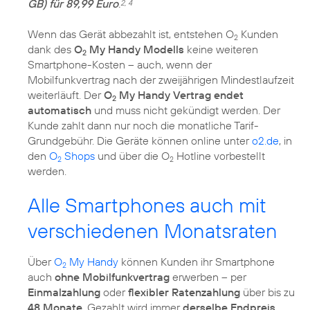
GB) für 89,99 Euro
.
2, 4
Wenn das Gerät abbezahlt ist, entstehen O
Kunden
2
dank des
O
My Handy Modells
keine weiteren
2
Smartphone-Kosten – auch, wenn der
Mobilfunkvertrag nach der zweijährigen Mindestlaufzeit
weiterläuft. Der
O
My Handy Vertrag endet
2
automatisch
und muss nicht gekündigt werden. Der
Kunde zahlt dann nur noch die monatliche Tarif-
Grundgebühr. Die Geräte können online unter
o2.de
, in
den
O
Shops
und über die O
Hotline vorbestellt
2
2
werden.
Alle Smartphones auch mit
verschiedenen Monatsraten
Über
O
My Handy
können Kunden ihr Smartphone
2
auch
ohne Mobilfunkvertrag
erwerben – per
Einmalzahlung
oder
flexibler Ratenzahlung
über bis zu
48 Monate
. Gezahlt wird immer
derselbe Endpreis