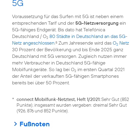
5G
Voraussetzung für das Surfen mit 5G ist neben einem
entsprechenden Tarif und der
5G-Netzversorgung
ein
5G-fähiges Endgerät. Bis dato hat Telefónica
Deutschland / O
80 Städte in Deutschland an das 5G-
2
Netz angeschlossen
.
Zum Jahresende wird das
O
Netz
8
2
30 Prozent der Bevölkerung und bis Ende 2025 ganz
Deutschland mit 5G versorgen. Zugleich nutzen immer
mehr Verbraucher in Deutschland 5G-fähige
Mobilfunkgeräte. So lag bei O
im ersten Quartal 2021
2
der Anteil der verkauften 5G-fähigen Smartphones
bereits bei über 50 Prozent.
*
connect Mobilfunk-Netztest, Heft 1/2021:
Sehr Gut (852
Punkte); insgesamt wurden vergeben: dreimal Sehr Gut
(926, 876 und 852 Punkte).
Fußnoten