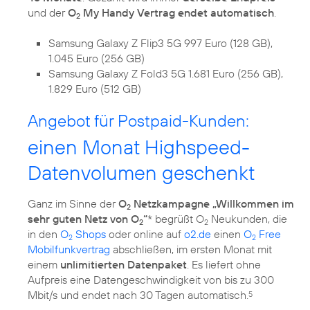
und der
O
My Handy Vertrag endet automatisch
.
2
Samsung Galaxy Z Flip3 5G 997 Euro (128 GB),
1.045 Euro (256 GB)
Samsung Galaxy Z Fold3 5G 1.681 Euro (256 GB),
1.829 Euro (512 GB)
Angebot für Postpaid-Kunden:
einen Monat Highspeed-
Datenvolumen geschenkt
Ganz im Sinne der
O
Netzkampagne „Willkommen im
2
sehr guten Netz von O
“
* begrüßt O
Neukunden, die
2
2
in den
O
Shops
oder online auf
o2.de
einen
O
Free
2
2
Mobilfunkvertrag
abschließen, im ersten Monat mit
einem
unlimitierten Datenpaket
. Es liefert ohne
Aufpreis eine Datengeschwindigkeit von bis zu 300
Mbit/s und endet nach 30 Tagen automatisch.
5