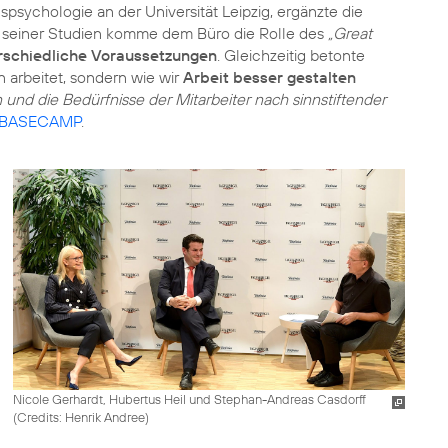
nspsychologie an der Universität Leipzig, ergänzte die
ut seiner Studien komme dem Büro die Rolle des
„Great
rschiedliche Voraussetzungen
. Gleichzeitig betonte
 arbeitet, sondern wie wir
Arbeit besser gestalten
und die Bedürfnisse der Mitarbeiter nach sinnstiftender
BASECAMP
.
Nicole Gerhardt, Hubertus Heil und Stephan-Andreas Casdorff
(
Credits: Henrik Andree
)