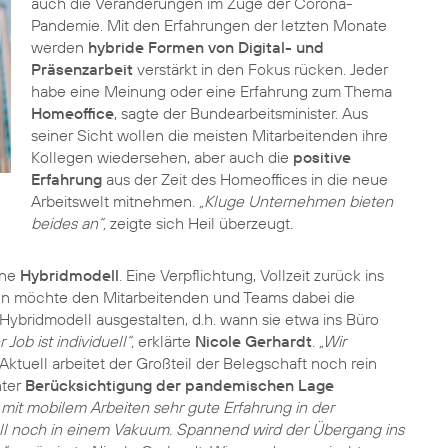
auch die Veränderungen im Zuge der Corona-
Pandemie. Mit den Erfahrungen der letzten Monate
werden
hybride Formen von Digital- und
Präsenzarbeit
verstärkt in den Fokus rücken. Jeder
habe eine Meinung oder eine Erfahrung zum Thema
Homeoffice
, sagte der Bundearbeitsminister. Aus
seiner Sicht wollen die meisten Mitarbeitenden ihre
Kollegen wiedersehen, aber auch die
positive
Erfahrung
aus der Zeit des Homeoffices in die neue
Arbeitswelt mitnehmen.
„Kluge Unternehmen bieten
beides an“,
zeigte sich Heil überzeugt.
ene
Hybridmodell
. Eine Verpflichtung, Vollzeit zurück ins
n möchte den Mitarbeitenden und Teams dabei die
 Hybridmodell ausgestalten, d.h. wann sie etwa ins Büro
ob ist individuell“,
erklärte
Nicole Gerhardt
.
„Wir
Aktuell arbeitet der Großteil der Belegschaft noch rein
nter
Berücksichtigung der pandemischen Lage
 mit mobilem Arbeiten sehr gute Erfahrung in der
ll noch in einem Vakuum. Spannend wird der Übergang ins