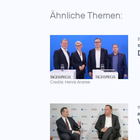
Ähnliche Themen:
2
T
Credits: Henrik Andree
1
D