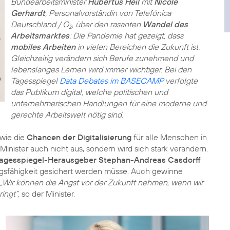
Bundearbeitsminister
Hubertus Heil
mit
Nicole
Gerhardt
, Personalvorständin von Telefónica
Deutschland / O
, über den rasanten
Wandel des
2
Arbeitsmarktes
: Die Pandemie hat gezeigt, dass
mobiles Arbeiten
in vielen Bereichen die Zukunft ist.
Gleichzeitig verändern sich Berufe zunehmend und
lebenslanges Lernen wird immer wichtiger. Bei den
Tagesspiegel
Data Debates im BASECAMP
verfolgte
das Publikum digital, welche politischen und
unternehmerischen Handlungen für eine moderne und
gerechte Arbeitswelt nötig sind.
 wie die
Chancen der Digitalisierung
für alle Menschen in
inister auch nicht aus, sondern wird sich stark verändern.
agesspiegel-Herausgeber Stephan-Andreas Casdorff
ngsfähigkeit gesichert werden müsse. Auch gewinne
„Wir können die Angst vor der Zukunft nehmen, wenn wir
ingt“,
so der Minister.