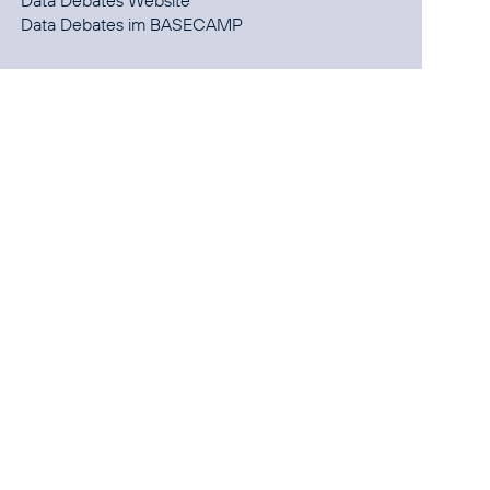
Data Debates
Data Debates
im BASECAMP