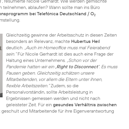
“,
resümierte Nicole Gerhardt. Wie werden gemischte
h teilnehmen, ablaufen? Wann sollte man ins Büro
onsprogramm bei Telefónica Deutschland / O
2
mstellung.
Gleichzeitig gewinne der Arbeitsschutz in diesen Zeiten
besonders an Relevanz, machte
Hubertus Heil
deutlich.
„Auch im Homeoffice muss mal Feierabend
sein.“
Für Nicole Gerhardt ist dies auch eine Frage der
Haltung eines Unternehmens.
„Schon vor der
Pandemie hatten wir ein
‚Right to Disconnect‘
. Es muss
Pausen geben. Gleichzeitig schätzen unsere
Mitarbeitenden, vor allem die Eltern unter ihnen,
flexible Arbeitszeiten.“
Zudem, so die
Personalvorständin, sollte Arbeitsleistung in
Ergebnissen gemessen werden und nicht nach
geleisteter Zeit. Für ein
gesundes Verhältnis zwischen
 geschult und Mitarbeitende für ihre Eigenverantwortung