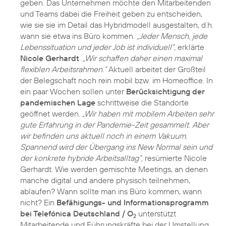
geben. Das Unternehmen möchte den Mitarbeitenden
und Teams dabei die Freiheit geben zu entscheiden,
wie sie sie im Detail das Hybridmodell ausgestalten, d.h.
wann sie etwa ins Büro kommen.
„Jeder Mensch, jede
Lebenssituation und jeder Job ist individuell“,
erklärte
Nicole Gerhardt
.
„Wir schaffen daher einen maximal
flexiblen Arbeitsrahmen.“
Aktuell arbeitet der Großteil
der Belegschaft noch rein mobil bzw. im Homeoffice. In
ein paar Wochen sollen unter
Berücksichtigung der
pandemischen Lage
schrittweise die Standorte
geöffnet werden.
„Wir haben mit mobilem Arbeiten sehr
gute Erfahrung in der Pandemie-Zeit gesammelt. Aber
wir befinden uns aktuell noch in einem Vakuum.
Spannend wird der Übergang ins New Normal sein und
der konkrete hybride Arbeitsalltag“,
resümierte Nicole
Gerhardt. Wie werden gemischte Meetings, an denen
manche digital und andere physisch teilnehmen,
ablaufen? Wann sollte man ins Büro kommen, wann
nicht? Ein
Befähigungs- und Informationsprogramm
bei Telefónica Deutschland / O
unterstützt
2
Mitarbeitende und Führungskräfte bei der Umstellung.