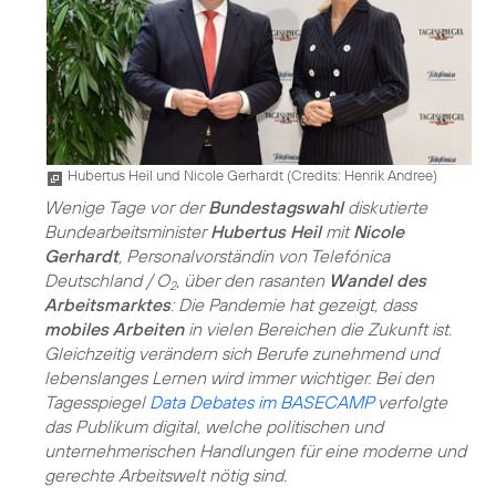
Hubertus Heil und Nicole Gerhardt (
Credits: Henrik Andree
)
Wenige Tage vor der
Bundestagswahl
diskutierte
Bundearbeitsminister
Hubertus Heil
mit
Nicole
Gerhardt
, Personalvorständin von Telefónica
Deutschland / O
, über den rasanten
Wandel des
2
Arbeitsmarktes
: Die Pandemie hat gezeigt, dass
mobiles Arbeiten
in vielen Bereichen die Zukunft ist.
Gleichzeitig verändern sich Berufe zunehmend und
lebenslanges Lernen wird immer wichtiger. Bei den
Tagesspiegel
Data Debates im BASECAMP
verfolgte
das Publikum digital, welche politischen und
unternehmerischen Handlungen für eine moderne und
gerechte Arbeitswelt nötig sind.