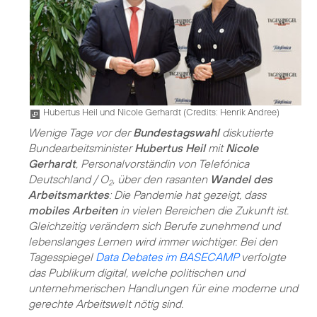
Hubertus Heil und Nicole Gerhardt (
Credits: Henrik Andree
)
Wenige Tage vor der
Bundestagswahl
diskutierte
Bundearbeitsminister
Hubertus Heil
mit
Nicole
Gerhardt
, Personalvorständin von Telefónica
Deutschland / O
, über den rasanten
Wandel des
2
Arbeitsmarktes
: Die Pandemie hat gezeigt, dass
mobiles Arbeiten
in vielen Bereichen die Zukunft ist.
Gleichzeitig verändern sich Berufe zunehmend und
lebenslanges Lernen wird immer wichtiger. Bei den
Tagesspiegel
Data Debates im BASECAMP
verfolgte
das Publikum digital, welche politischen und
unternehmerischen Handlungen für eine moderne und
gerechte Arbeitswelt nötig sind.