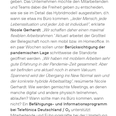
geben. Das Unternehmen möchte den Mitarbeitenden
und Teams dabei die Freiheit geben zu entscheiden,
wie sie sie im Detail das Hybridmodell ausgestalten, d.h.
wann sie etwa ins Büro kommen.
„Jeder Mensch, jede
Lebenssituation und jeder Job ist individuell“,
erklärte
Nicole Gerhardt
.
„Wir schaffen daher einen maximal
flexiblen Arbeitsrahmen.“
Aktuell arbeitet der Großteil
der Belegschaft noch rein mobil bzw. im Homeoffice. In
ein paar Wochen sollen unter
Berücksichtigung der
pandemischen Lage
schrittweise die Standorte
geöffnet werden.
„Wir haben mit mobilem Arbeiten sehr
gute Erfahrung in der Pandemie-Zeit gesammelt. Aber
wir befinden uns aktuell noch in einem Vakuum.
Spannend wird der Übergang ins New Normal sein und
der konkrete hybride Arbeitsalltag“,
resümierte Nicole
Gerhardt. Wie werden gemischte Meetings, an denen
manche digital und andere physisch teilnehmen,
ablaufen? Wann sollte man ins Büro kommen, wann
nicht? Ein
Befähigungs- und Informationsprogramm
bei Telefónica Deutschland / O
unterstützt
2
Mitarbeitende und Führungskräfte bei der Umstellung.