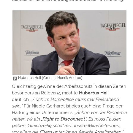
Hubertus Heil (
Credits: Henrik Andree
)
Gleichzeitig gewinne der Arbeitsschutz in diesen Zeiten
besonders an Relevanz, machte
Hubertus Heil
deutlich.
„Auch im Homeoffice muss mal Feierabend
sein.“
Für Nicole Gerhardt ist dies auch eine Frage der
Haltung eines Unternehmens.
„Schon vor der Pandemie
hatten wir ein
‚Right to Disconnect‘
. Es muss Pausen
geben. Gleichzeitig schätzen unsere Mitarbeitenden,
vor allem die Eltern unter ihnen, flexible Arbeitszeiten.“