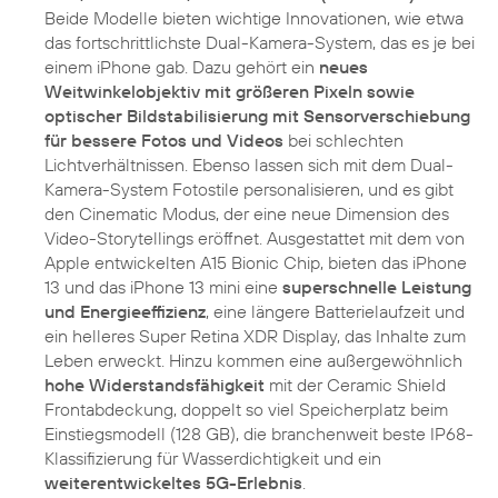
Beide Modelle bieten wichtige Innovationen, wie etwa
das fortschrittlichste Dual-Kamera-System, das es je bei
einem iPhone gab. Dazu gehört ein
neues
Weitwinkelobjektiv mit größeren Pixeln sowie
optischer Bildstabilisierung mit Sensorverschiebung
für bessere Fotos und Videos
bei schlechten
Lichtverhältnissen. Ebenso lassen sich mit dem Dual-
Kamera-System Fotostile personalisieren, und es gibt
den Cinematic Modus, der eine neue Dimension des
Video-Storytellings eröffnet. Ausgestattet mit dem von
Apple entwickelten A15 Bionic Chip, bieten das iPhone
13 und das iPhone 13 mini eine
superschnelle Leistung
und Energieeffizienz
, eine längere Batterielaufzeit und
ein helleres Super Retina XDR Display, das Inhalte zum
Leben erweckt. Hinzu kommen eine außergewöhnlich
hohe Widerstandsfähigkeit
mit der Ceramic Shield
Frontabdeckung, doppelt so viel Speicherplatz beim
Einstiegsmodell (128 GB), die branchenweit beste IP68-
Klassifizierung für Wasserdichtigkeit und ein
weiterentwickeltes 5G-Erlebnis
.