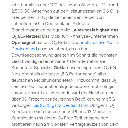
jetzt bereits in über 100 deutschen Städten.
Mit rund
3)
2.500 5G-Antennen auf den leistungsstarken 3,6 GHz-
Frequenzen ist O
derzeit einer der Treiber von
2
schnellem 5G in Deutschland. Aktuelle
Branchenstudien belegen die
Leistungsfähigkeit des
O
5G-Netzes
: Das Mobilfunk-Analyse-Unternehmen
2
Opensignal
hat das O
Netz als
schnellstes 5G-Netz in
2
Deutschland
ausgezeichnet, da es bei
Downloadgeschwindigkeiten im Schnitt die höchsten
Geschwindigkeiten erzielte.
Der internationale
4)
Speedtest-Spezialist
Ookla
bescheinigte dem O
5G-
2
Netz ebenfalls die beste „5G Performance“ aller
deutschen Mobilfunkanbieter.
Hinzukommt, dass O
5)
2
sein 5G-Netz schneller als jede andere Technologie
zuvor ausbaut: bis Jahresende wird der Netzbetreiber
über 30 Prozent der deutschen Bevölkerung mit 5G
versorgen,
bis 2025 ganz Deutschland
. Übrigens, O
2
Kunden, die sich für ein neues iPhone 13 Modell in
Kombination mit einem O
Free Tarif entscheiden
2
profitieren nach 24 Monaten Vertragslaufzeit von dem