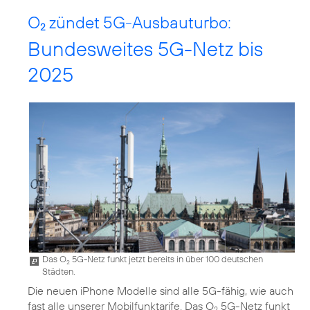
O
zündet 5G-Ausbauturbo:
2
Bundesweites 5G-Netz bis
2025
Das O
5G-Netz funkt jetzt bereits in über 100 deutschen
2
Städten.
Die neuen iPhone Modelle sind alle 5G-fähig, wie auch
fast alle unserer Mobilfunktarife. Das O
5G-Netz funkt
2