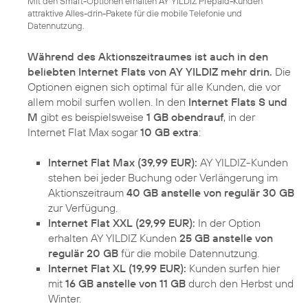
Mit den Smart-Optionen erhalten AY YILDIZ Prepaid-Kunden
attraktive Alles-drin-Pakete für die mobile Telefonie und
Datennutzung.
Während des Aktionszeitraumes ist auch in den
beliebten Internet Flats von AY YILDIZ mehr drin.
Die
Optionen eignen sich optimal für alle Kunden, die vor
allem mobil surfen wollen. In den
Internet Flats S und
M
gibt es beispielsweise
1 GB obendrauf
, in der
Internet Flat Max sogar
10 GB extra
:
Internet Flat Max (39,99 EUR):
AY YILDIZ-Kunden
stehen bei jeder Buchung oder Verlängerung im
Aktionszeitraum
40 GB anstelle von regulär 30 GB
zur Verfügung.
Internet Flat XXL (29,99 EUR):
In der Option
erhalten AY YILDIZ Kunden
25 GB anstelle von
regulär 20 GB
für die mobile Datennutzung.
Internet Flat XL (19,99 EUR):
Kunden surfen hier
mit
16 GB anstelle von 11 GB
durch den Herbst und
Winter.