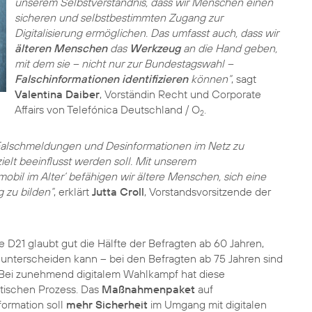
unserem Selbstverständnis, dass wir Menschen einen
sicheren und selbstbestimmten Zugang zur
Digitalisierung ermöglichen. Das umfasst auch, dass wir
älteren Menschen
das
Werkzeug
an die Hand geben,
mit dem sie – nicht nur zur Bundestagswahl –
Falschinformationen identifizieren
können“
, sagt
Valentina Daiber
, Vorständin Recht und Corporate
Affairs von Telefónica Deutschland / O
.
2
 Falschmeldungen und Desinformationen im Netz zu
ielt beeinflusst werden soll. Mit unserem
bil im Alter‘ befähigen wir ältere Menschen, sich eine
 zu bilden“
, erklärt
Jutta Croll
, Vorstandsvorsitzende der
ive D21 glaubt gut die Hälfte der Befragten ab 60 Jahren,
 unterscheiden kann – bei den Befragten ab 75 Jahren sind
. Bei zunehmend digitalem Wahlkampf hat diese
atischen Prozess. Das
Maßnahmenpaket
auf
ormation soll
mehr Sicherheit
im Umgang mit digitalen