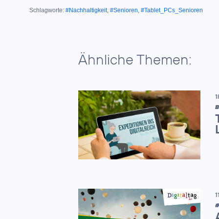
Schlagworte:
#Nachhaltigkeit
,
#Senioren
,
#Tablet_PCs_Senioren
Ähnliche Themen:
1
B
1
#