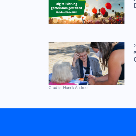
2
D
Credits: Henrik Andree