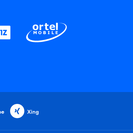
be
Xing