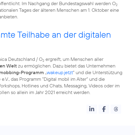
ffentlicht. Im Nachgang der Bundestagswahl werden O
2
nationalen Tages der älteren Menschen am 1. Oktober eine
mte Teilhabe an der digitalen
ónica Deutschland / O
ergreift, um Menschen aller
2
ten Welt
zu ermöglichen. Dazu bietet das Unternehmen
rmobbing-Programm
„
wakeup.jetzt
“ und die Unterstützung
e.V., das Programm "
Digital mobil im Alter
" und die
orkshops, Hotlines und Chats, Messaging, Videos oder im
llen so allein im Jahr 2021 erreicht werden.