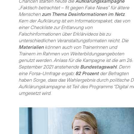
Chancen starten heute die
Aufklärungskampagne
„Faktisch betrachtet – fit gegen Fake News“ für ältere
Menschen
zum Thema Desinformationen im Netz
.
Kern der Aufklärung ist ein Informationspaket, das von
einer Checkliste zur Entlarvung von
Falschinformationen über Erklärvideos bis zu
unterschiedlichen Veranstaltungsformaten reicht. Die
Materialien
können auch von Trainerinnen und
Trainern im Rahmen von Weiterbildungsangeboten
genutzt werden. Anlass für die Kampagne ist die am 26.
September 2021 anstehende
Bundestagswahl
. Denn
eine Forsa-Umfrage ergab:
82 Prozent
der Befragten
haben Sorge, dass das Wahlergebnis durch politische 
Aufklärungskampagne ist Teil des Programms "Digital mob
umgesetzt wird.