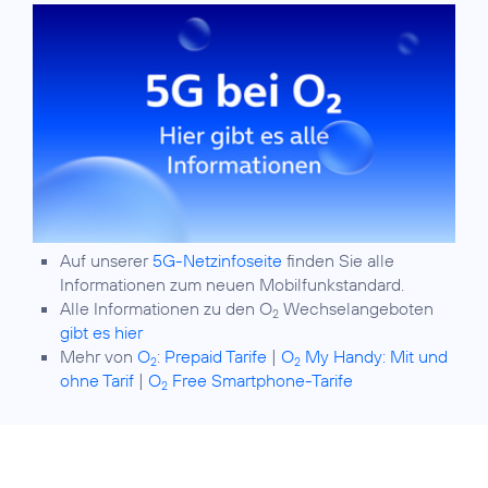
Auf unserer
5G-Netzinfoseite
finden Sie alle
Informationen zum neuen Mobilfunkstandard.
Alle Informationen zu den O
Wechselangeboten
2
gibt es hier
Mehr von
O
:
Prepaid Tarife
|
O
My Handy: Mit und
2
2
ohne Tarif
|
O
Free Smartphone-Tarife
2