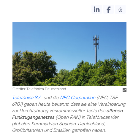
Credits: Telefónica Deutschland
Telefónica S.A.
und die
NEC Corporation
(NEC; TSE:
6701) gaben heute bekannt, dass sie eine Vereinbarung
zur Durchführung vorkommerzieller Tests des
offenen
Funkzugangsnetzes
(Open RAN) in Telefónicas vier
globalen Kernmärkten Spanien, Deutschland,
Großbritannien und Brasilien getroffen haben.