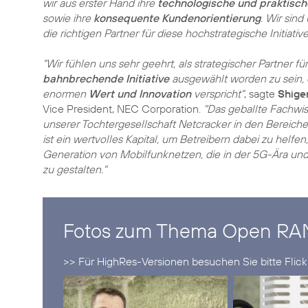
wir aus erster Hand ihre
technologische und praktisc
sowie ihre
konsequente Kundenorientierung
. Wir sind
die richtigen Partner für diese hochstrategische Initiative
"Wir fühlen uns sehr geehrt, als strategischer Partner fü
bahnbrechende Initiative
ausgewählt worden zu sein, d
enormen
Wert und Innovation
verspricht"
, sagte
Shige
Vice President, NEC Corporation.
"Das geballte Fachw
unserer Tochtergesellschaft Netcracker in den Bereich
ist ein wertvolles Kapital, um Betreibern dabei zu helfen
Generation von Mobilfunknetzen, die in der 5G-Ära und
zu gestalten."
Fotos zum Thema Open RA
>> Für HighRes-Versionen besuchen Sie bitte Flick