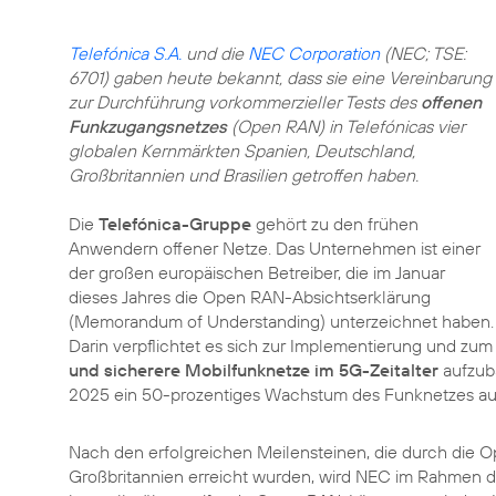
Telefónica S.A.
und die
NEC Corporation
(NEC; TSE:
6701) gaben heute bekannt, dass sie eine Vereinbarung
zur Durchführung vorkommerzieller Tests des
offenen
Funkzugangsnetzes
(Open RAN) in Telefónicas vier
globalen Kernmärkten Spanien, Deutschland,
Großbritannien und Brasilien getroffen haben.
Die
Telefónica-Gruppe
gehört zu den frühen
Anwendern offener Netze. Das Unternehmen ist einer
der großen europäischen Betreiber, die im Januar
dieses Jahres die Open RAN-Absichtserklärung
(Memorandum of Understanding) unterzeichnet haben.
Darin verpflichtet es sich zur Implementierung und zum
und sicherere Mobilfunknetze im 5G-Zeitalter
aufzuba
2025 ein 50-prozentiges Wachstum des Funknetzes au
Nach den erfolgreichen Meilensteinen, die durch die O
Großbritannien erreicht wurden, wird NEC im Rahmen di