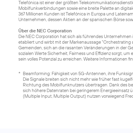
Telefónica ist einer der größten Telekommunikationsdienst
Mobilfunkverbindungen sowie eine breite Palette an digita
367 Millionen Kunden ist Telefónica in Europa und Lateiname
Unternehmen, dessen Aktien an der spanischen Börse sow
Über die NEC Corporation
Die NEC Corporation hat sich als führendes Unternehmen i
etabliert und wirbt mit der Markenaussage "Orchestrating
Gemeinden, sich an die rasanten Veränderungen in der Ge
sozialen Werte Sicherheit, Fairness und Effizienz sorgt, um 
sein volles Potenzial zu erreichen. Weitere Informationen f
*
Beamforming: Fähigkeit von 5G-Antennen, ihre Funksig
Die Signale breiten sich nicht mehr wie früher fast kugel
Richtung des Mobilfunknutzers übertragen. Dank des b
sich höhere Datenraten bei geringerem Energieeinsatz
(Multiple Input, Multiple Output) nutzen vorwiegend Fr