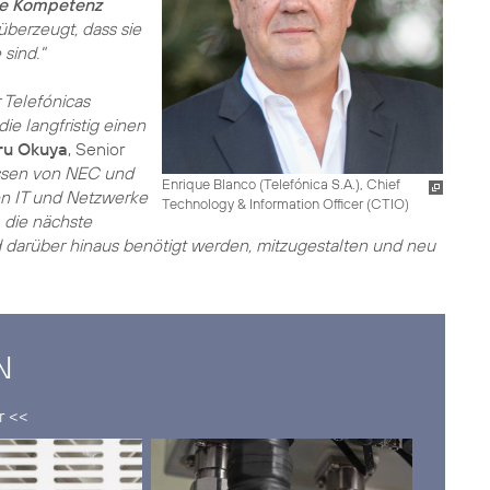
he Kompetenz
 überzeugt, dass sie
 sind."
r Telefónicas
ie langfristig einen
ru Okuya
, Senior
issen von NEC und
Enrique Blanco (Telefónica S.A.), Chief
en IT und Netzwerke
Technology & Information Officer (CTIO)
, die nächste
 darüber hinaus benötigt werden, mitzugestalten und neu
N
r <<