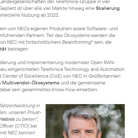
andesgesellschaften der Telefónica-Gruppe in vier
eplant ist über alle vier Märkte hinweg eine
Skalierung
mmerzielle Nutzung ab 2022.
em von NECs eigenen Produkten sowie Software- und
führenden Partnern. Teil des Ökosystems werden die
 NEC mit fortschrittlichem Beamforming* sein, die
tät
beitragen.
lidierung und Implementierung modernster Open RAN-
eu eingerichteten Telefónica Technology and Automation
 Center of Excellence (CoE) von NEC in Großbritannien
es Multivendor-Ökosystems
und die gemeinsame
 dabei sein gesammeltes Know-how einsetzen.
 Netzentwicklung in
en, unseren Privat-
rlebnis
zu bieten"
,
Officer (CTIO) bei
 mit NEC kennen