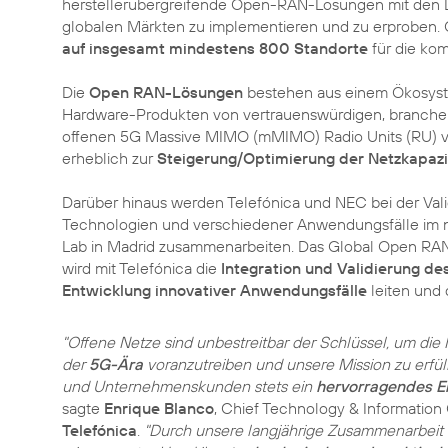
herstellerübergreifende Open-RAN-Lösungen mit den L
globalen Märkten zu implementieren und zu erproben. G
auf insgesamt mindestens 800 Standorte
für die ko
Die
Open RAN-Lösungen
bestehen aus einem Ökosyst
Hardware-Produkten von vertrauenswürdigen, branchen
offenen 5G Massive MIMO (mMIMO) Radio Units (RU) von
erheblich zur
Steigerung/Optimierung der Netzkapazi
Darüber hinaus werden Telefónica und NEC bei der Va
Technologien und verschiedener Anwendungsfälle im n
Lab in Madrid zusammenarbeiten. Das Global Open RAN
wird mit Telefónica die
Integration und Validierung d
Entwicklung innovativer Anwendungsfälle
leiten und
"Offene Netze sind unbestreitbar der Schlüssel, um die
der
5G-Ära
voranzutreiben und unsere Mission zu erfüll
und Unternehmenskunden stets ein
hervorragendes E
sagte
Enrique Blanco
, Chief Technology & Information 
Telefónica
.
"Durch unsere langjährige Zusammenarbeit