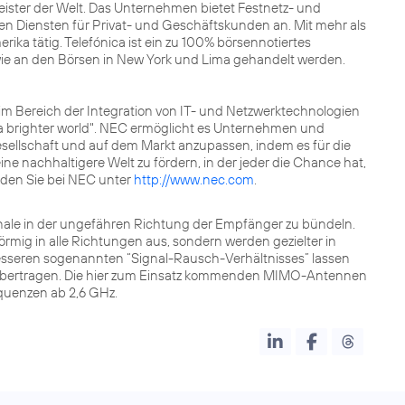
leister der Welt. Das Unternehmen bietet Festnetz- und
len Diensten für Privat- und Geschäftskunden an. Mit mehr als
rika tätig. Telefónica ist ein zu 100% börsennotiertes
ie an den Börsen in New York und Lima gehandelt werden.
m Bereich der Integration von IT- und Netzwerktechnologien
 a brighter world". NEC ermöglicht es Unternehmen und
sellschaft und auf dem Markt anzupassen, indem es für die
eine nachhaltigere Welt zu fördern, in der jeder die Chance hat,
inden Sie bei NEC unter
http://www.nec.com
.
nale in der ungefähren Richtung der Empfänger zu bündeln.
förmig in alle Richtungen aus, sondern werden gezielter in
esseren sogenannten “Signal-Rausch-Verhältnisses” lassen
 übertragen. Die hier zum Einsatz kommenden MIMO-Antennen
equenzen ab 2,6 GHz.