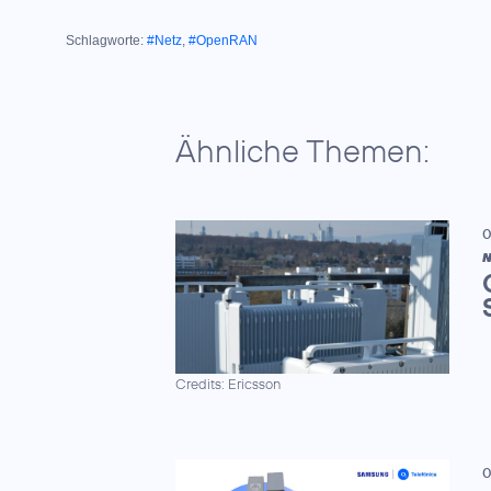
Schlagworte:
#Netz
,
#OpenRAN
Ähnliche Themen:
0
N
Credits: Ericsson
0