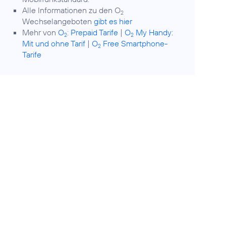
Alle Informationen zu den O
2
Wechselangeboten
gibt es hier
Mehr von
O
:
Prepaid Tarife
|
O
My Handy:
2
2
Mit und ohne Tarif
|
O
Free Smartphone-
2
Tarife