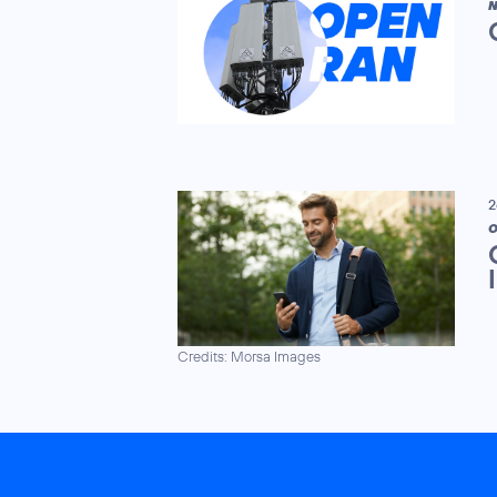
N
2
O
Credits: Morsa Images