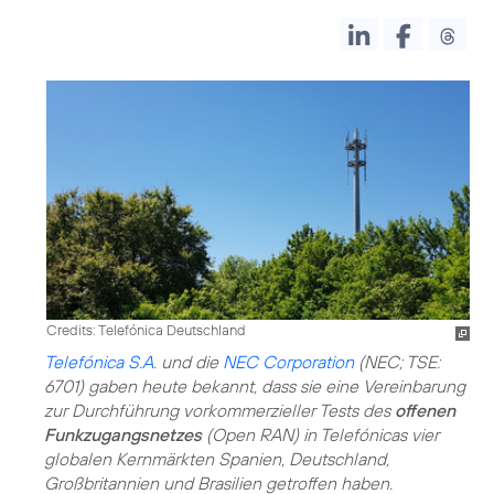
Credits: Telefónica Deutschland
Telefónica S.A.
und die
NEC Corporation
(NEC; TSE:
6701) gaben heute bekannt, dass sie eine Vereinbarung
zur Durchführung vorkommerzieller Tests des
offenen
Funkzugangsnetzes
(Open RAN) in Telefónicas vier
globalen Kernmärkten Spanien, Deutschland,
Großbritannien und Brasilien getroffen haben.