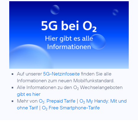
Auf unserer
5G-Netzinfoseite
finden Sie alle
Informationen zum neuen Mobilfunkstandard.
Alle Informationen zu den O
Wechselangeboten
2
gibt es hier
Mehr von
O
:
Prepaid Tarife
|
O
My Handy: Mit und
2
2
ohne Tarif
|
O
Free Smartphone-Tarife
2