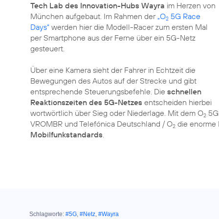
Tech Lab des Innovation-Hubs Wayra
im Herzen von
München aufgebaut. Im Rahmen der
„O
5G Race
2
Days“
werden hier die Modell-Racer zum ersten Mal
per Smartphone aus der Ferne über ein 5G-Netz
gesteuert.
Über eine Kamera sieht der Fahrer in Echtzeit die
Bewegungen des Autos auf der Strecke und gibt
entsprechende Steuerungsbefehle. Die
schnellen
Reaktionszeiten des 5G-Netzes
entscheiden hierbei
wortwörtlich über Sieg oder Niederlage. Mit dem O
5G 
2
VROMBR und Telefónica Deutschland / O
die enorme 
2
Mobilfunkstandards
.
Schlagworte:
#5G
,
#Netz
,
#Wayra