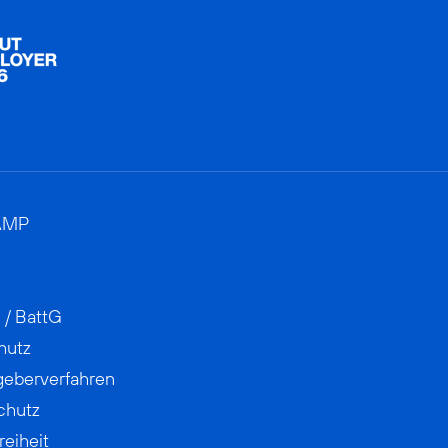
AMP
 / BattG
hutz
geberverfahren
chutz
reiheit