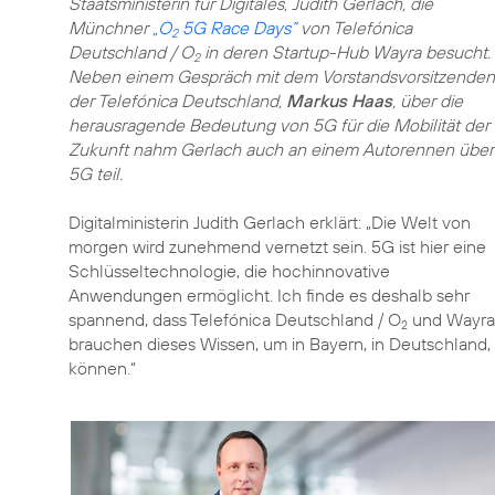
Staatsministerin für Digitales, Judith Gerlach, die
Münchner
„O
5G Race Days“
von Telefónica
2
Deutschland / O
in deren Startup-Hub Wayra besucht.
2
Neben einem Gespräch mit dem Vorstandsvorsitzenden
der Telefónica Deutschland,
Markus Haas
, über die
herausragende Bedeutung von 5G für die Mobilität der
Zukunft nahm Gerlach auch an einem Autorennen über
5G teil.
Digitalministerin Judith Gerlach erklärt: „Die Welt von
morgen wird zunehmend vernetzt sein. 5G ist hier eine
Schlüsseltechnologie, die hochinnovative
Anwendungen ermöglicht. Ich finde es deshalb sehr
spannend, dass Telefónica Deutschland / O
und Wayra h
2
brauchen dieses Wissen, um in Bayern, in Deutschland, i
können.“