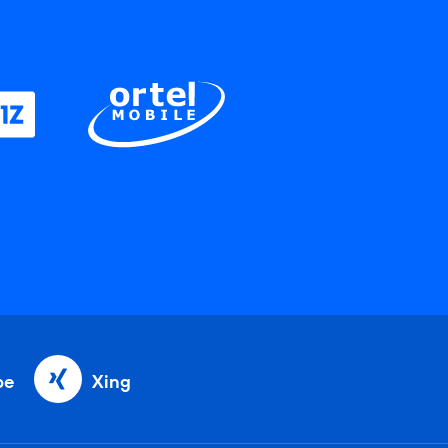
be
Xing