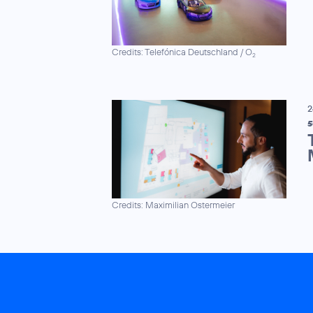
Credits: Telefónica Deutschland / O
2
2
5
Credits: Maximilian Ostermeier