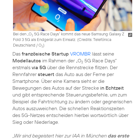
Bei den „O
5G Race Days“ kommt das neue Samsung Galaxy Z
2
Fold 3 5G als Endgerät zum Einsatz. (
Credits: Telefónica
Deutschland / O
)
2
Das
französische Startup
VROMBR
lässt seine
Modellautos
im Rahmen der „O
5G Race Days“
2
erstmals
via 5G
über die Rennstrecke flitzen. Der
Rennfahrer
steuert
das Auto aus der Ferne per
Smartphone. Über eine Kamera sieht er die
Bewegungen des Autos auf der Strecke
in Echtzeit
und gibt entsprechende Steuerungsbefehle, um zum
Beispiel die Fahrtrichtung zu ändern oder gegnerischen
Autos auszuweichen. Die schnellen Reaktionszeiten
des 5G-Netzes entscheiden hierbei wortwörtlich über
Sieg oder Niederlage.
„Wir sind begeistert hier zur IAA in München
das erste