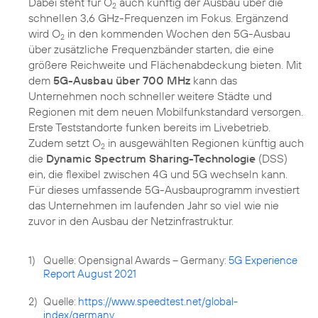
Dabei steht für O
auch künftig der Ausbau über die
2
schnellen 3,6 GHz-Frequenzen im Fokus. Ergänzend
wird O
in den kommenden Wochen den 5G-Ausbau
2
über zusätzliche Frequenzbänder starten, die eine
größere Reichweite und Flächenabdeckung bieten. Mit
dem
5G-Ausbau über 700 MHz
kann das
Unternehmen noch schneller weitere Städte und
Regionen mit dem neuen Mobilfunkstandard versorgen.
Erste Teststandorte funken bereits im Livebetrieb.
Zudem setzt O
in ausgewählten Regionen künftig auch
2
die
Dynamic Spectrum Sharing-Technologie
(DSS)
ein, die flexibel zwischen 4G und 5G wechseln kann.
Für dieses umfassende 5G-Ausbauprogramm investiert
das Unternehmen im laufenden Jahr so viel wie nie
zuvor in den Ausbau der Netzinfrastruktur.
1)
Quelle: Opensignal Awards – Germany:
5G Experience
Report August 2021
2)
Quelle:
https://www.speedtest.net/global-
index/germany