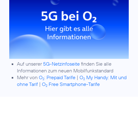
Auf unserer
5G-Netzinfoseite
finden Sie alle
Informationen zum neuen Mobilfunkstandard
Mehr von
O
:
Prepaid Tarife
|
O
My Handy: Mit und
2
2
ohne Tarif
|
O
Free Smartphone-Tarife
2