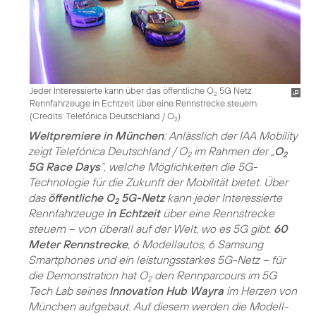
Jeder Interessierte kann über das öffentliche O
5G Netz
2
Rennfahrzeuge in Echtzeit über eine Rennstrecke steuern.
(
Credits: Telefónica Deutschland / O
)
2
Weltpremiere in München
: Anlässlich der IAA Mobility
zeigt Telefónica Deutschland / O
im Rahmen der „
O
2
2
5G Race Days
“, welche Möglichkeiten die 5G-
Technologie für die Zukunft der Mobilität bietet. Über
das
öffentliche O
5G-Netz
kann jeder Interessierte
2
Rennfahrzeuge
in Echtzeit
über eine Rennstrecke
steuern – von überall auf der Welt, wo es 5G gibt.
60
Meter Rennstrecke
, 6 Modellautos, 6 Samsung
Smartphones und ein leistungsstarkes 5G-Netz – für
die Demonstration hat O
den Rennparcours im 5G
2
Tech Lab seines
Innovation Hub Wayra
im Herzen von
München aufgebaut. Auf diesem werden die Modell-