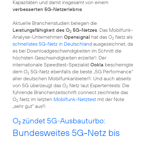
Kapazitäten und damit insgesamt von einem
verbesserten 5G-Netzerlebnis
.
Aktuelle Branchenstudien belegen die
Leistungsfähigkeit des O
5G-Netzes
: Das Mobilfunk-
2
Analyse-Unternehmen
Opensignal
hat das O
Netz als
2
schnellstes 5G-Netz in Deutschland
ausgezeichnet, da
es bei Downloadgeschwindigkeiten im Schnitt die
höchsten Geschwindigkeiten erzielte
. Der
1)
internationale Speedtest-Spezialist
Ookla
bescheinigte
dem O
5G-Netz ebenfalls die beste „5G Performance“
2
aller deutschen Mobilfunkanbieter
. Und auch abseits
2)
von 5G überzeugt das O
Netz laut Expertentests: Die
2
führende Branchenzeitschrift connect zeichnete das
O
Netz im letzten
Mobilfunk-Netztest
mit der Note
2
„sehr gut“ aus
.
3)
O
zündet 5G-Ausbauturbo:
2
Bundesweites 5G-Netz bis