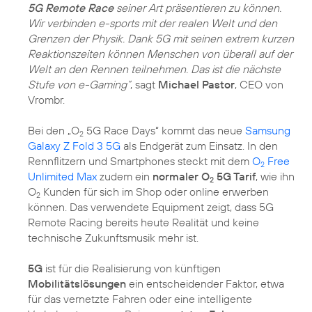
5G Remote Race
seiner Art präsentieren zu können.
Wir verbinden e-sports mit der realen Welt und den
Grenzen der Physik. Dank 5G mit seinen extrem kurzen
Reaktionszeiten können Menschen von überall auf der
Welt an den Rennen teilnehmen. Das ist die nächste
Stufe von e-Gaming“
, sagt
Michael Pastor
, CEO von
Vrombr.
Bei den „O
5G Race Days“ kommt das neue
Samsung
2
Galaxy Z Fold 3 5G
als Endgerät zum Einsatz. In den
Rennflitzern und Smartphones steckt mit dem
O
Free
2
Unlimited Max
zudem ein
normaler O
5G Tarif
, wie ihn
2
O
Kunden für sich im Shop oder online erwerben
2
können. Das verwendete Equipment zeigt, dass 5G
Remote Racing bereits heute Realität und keine
technische Zukunftsmusik mehr ist.
5G
ist für die Realisierung von künftigen
Mobilitätslösungen
ein entscheidender Faktor, etwa
für das vernetzte Fahren oder eine intelligente