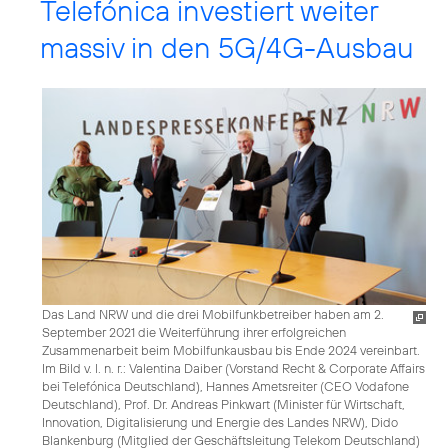
Telefónica investiert weiter
massiv in den 5G/4G-Ausbau
Das Land NRW und die drei Mobilfunkbetreiber haben am 2.
September 2021 die Weiterführung ihrer erfolgreichen
Zusammenarbeit beim Mobilfunkausbau bis Ende 2024 vereinbart.
Im Bild v. l. n. r.: Valentina Daiber (Vorstand Recht & Corporate Affairs
bei Telefónica Deutschland), Hannes Ametsreiter (CEO Vodafone
Deutschland), Prof. Dr. Andreas Pinkwart (Minister für Wirtschaft,
Innovation, Digitalisierung und Energie des Landes NRW), Dido
Blankenburg (Mitglied der Geschäftsleitung Telekom Deutschland)