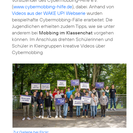
(
www.cybermobbing-hilfe.de
), dabei. Anhand von
Videos aus der WAKE UP! Webserie
wurden
beispielhafte Cybermobbing-Fälle erarbeitet. Die
Jugendlichen erhielten zudem Tipps, wie sie unter
anderem bei
Mobbing im Klassenchat
vorgehen
können. Im Anschluss drehten Schülerinnen und
Schüler in Kleingruppen kreative Videos über
Zur Gallerie bei Flickr