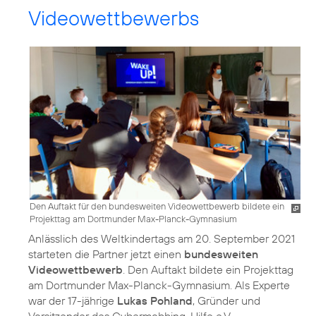
Videowettbewerbs
Den Auftakt für den bundesweiten Videowettbewerb bildete ein
Projekttag am Dortmunder Max-Planck-Gymnasium
Anlässlich des Weltkindertags am 20. September 2021
starteten die Partner jetzt einen
bundesweiten
Videowettbewerb
. Den Auftakt bildete ein Projekttag
am Dortmunder Max-Planck-Gymnasium. Als Experte
war der 17-jährige
Lukas Pohland
, Gründer und
Vorsitzender des Cybermobbing-Hilfe e.V.