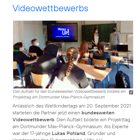
Videowettbewerbs
Den Auftakt für den bundesweiten Videowettbewerb bildete ein
Projekttag am Dortmunder Max-Planck-Gymnasium
Anlässlich des Weltkindertags am 20. September 2021
starteten die Partner jetzt einen
bundesweiten
Videowettbewerb
. Den Auftakt bildete ein Projekttag
am Dortmunder Max-Planck-Gymnasium. Als Experte
war der 17-jährige
Lukas Pohland
, Gründer und
Vorsitzender des Cybermobbing-Hilfe e.V.