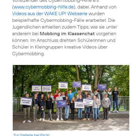
(
www.cybermobbing-hilfe.de
), dabei. Anhand von
Videos aus der WAKE UP! Webserie
wurden
beispielhafte Cybermobbing-Fälle erarbeitet. Die
Jugendlichen erhielten zudem Tipps, wie sie unter
anderem bei
Mobbing im Klassenchat
vorgehen
können. Im Anschluss drehten Schülerinnen und
Schüler in Kleingruppen kreative Videos über
Zur Gallerie bei Flickr