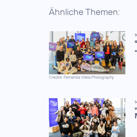
Ähnliche Themen:
1
G
Credits: Fernanda Vilela Photography
1
V