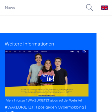
News
Weitere Informationen
Mehr Infos zu #WAKEUPJETZT gibt's auf der Website!
#WAKEUPJETZT:
Tipps gegen Cybermobbing
|