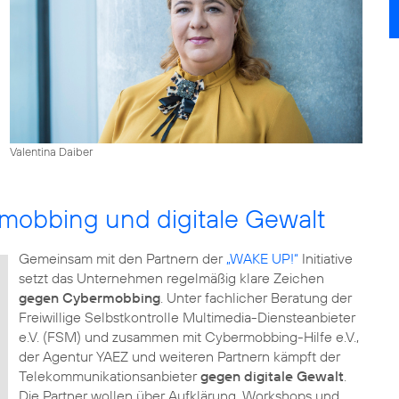
Valentina Daiber
mobbing und digitale Gewalt
Gemeinsam mit den Partnern der
„WAKE UP!“
Initiative
setzt das Unternehmen regelmäßig klare Zeichen
gegen Cybermobbing
. Unter fachlicher Beratung der
Freiwillige Selbstkontrolle Multimedia-Diensteanbieter
e.V. (FSM) und zusammen mit Cybermobbing-Hilfe e.V.,
der Agentur YAEZ und weiteren Partnern kämpft der
Telekommunikationsanbieter
gegen digitale Gewalt
.
Die Partner wollen über Aufklärung, Workshops und