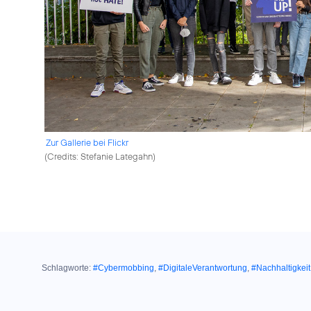
Zur Gallerie bei Flickr
(
Credits: Stefanie Lategahn
)
Schlagworte:
#Cybermobbing
,
#DigitaleVerantwortung
,
#Nachhaltigkeit