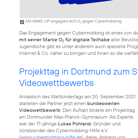
Mit WAKE UP! engagiert sich O
gegen Cybermobbing
2
Das Engagement gegen Cybermobbing ist eines von div
mit seiner Marke O
für digitale Teilhabe
aller Bevölk
2
Jugendliche gibt es unter anderem auch spezielle Pr
Internet & Co. näher zu bringen und ihnen so die vielfä
Projekttag in Dortmund zum S
Videowettbewerbs
Anlässlich des Weltkindertags am 20. September 2021
starteten die Partner jetzt einen
bundesweiten
Videowettbewerb
. Den Auftakt bildete ein Projekttag
am Dortmunder Max-Planck-Gymnasium. Als Experte
war der 17-jährige
Lukas Pohland
, Gründer und
Vorsitzender des Cybermobbing-Hilfe e.V.
(
www.cybermobbing-hilfe.de
), dabei. Anhand von