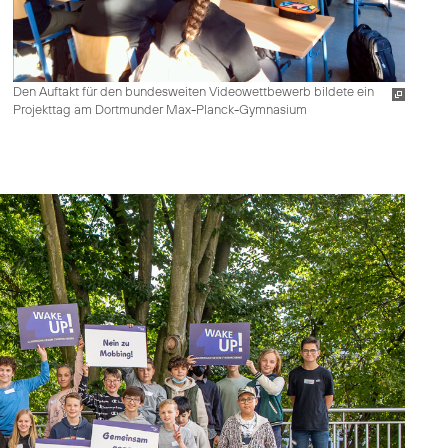
Den Auftakt für den bundesweiten Videowettbewerb bildete ein
Projekttag am Dortmunder Max-Planck-Gymnasium